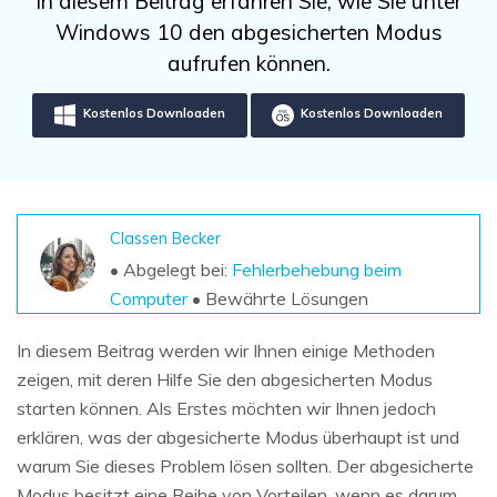
In diesem Beitrag erfahren Sie, wie Sie unter
DOWNLOAD
Sign In
Unbegrenzte Daten vom Mac-System
Windows 10 den abgesicherten Modus
wiederherstellen
Aktuelles Thema
Datenverlust-Szenarien
aufrufen können.
Kostenlos Testen
search
Kostenlos Downloaden
Kostenlos Downloaden
ALLE FUNKTIONEN ENTDECKEN
Recoverit kostenlos
Verlorene/gel?schte Daten kostenlos
wiederherstellen
Classen Becker
• Abgelegt bei:
Fehlerbehebung beim
Kostenlos Testen
Computer
• Bewährte Lösungen
In diesem Beitrag werden wir Ihnen einige Methoden
zeigen, mit deren Hilfe Sie den abgesicherten Modus
Weitere Produkte
starten können. Als Erstes möchten wir Ihnen jedoch
Repairit - Datenreparatur
erklären, was der abgesicherte Modus überhaupt ist und
UBackit - Datensicherung
warum Sie dieses Problem lösen sollten. Der abgesicherte
Modus besitzt eine Reihe von Vorteilen, wenn es darum