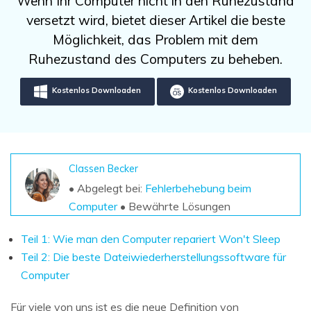
Wenn Ihr Computer nicht in den Ruhezustand
DOWNLOAD
Sign In
Unbegrenzte Daten vom Mac-System
versetzt wird, bietet dieser Artikel die beste
wiederherstellen
Aktuelles Thema
Datenverlust-Szenarien
Möglichkeit, das Problem mit dem
Kostenlos Testen
search
Ruhezustand des Computers zu beheben.
ALLE FUNKTIONEN ENTDECKEN
Kostenlos Downloaden
Kostenlos Downloaden
Recoverit kostenlos
Verlorene/gel?schte Daten kostenlos
wiederherstellen
Classen Becker
Kostenlos Testen
• Abgelegt bei:
Fehlerbehebung beim
Computer
• Bewährte Lösungen
Teil 1: Wie man den Computer repariert Won't Sleep
Weitere Produkte
Teil 2: Die beste Dateiwiederherstellungssoftware für
Repairit - Datenreparatur
Computer
UBackit - Datensicherung
Für viele von uns ist es die neue Definition von