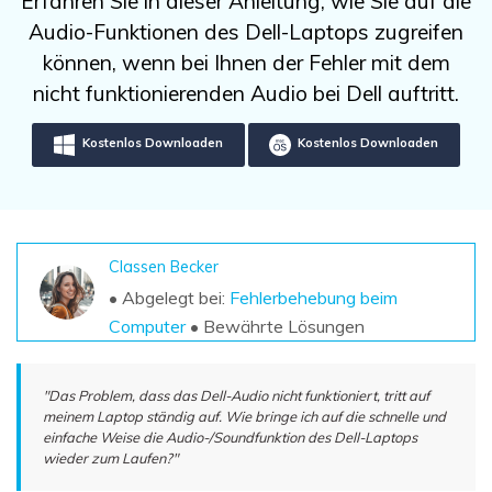
Erfahren Sie in dieser Anleitung, wie Sie auf die
DOWNLOAD
Sign In
Unbegrenzte Daten vom Mac-System
Audio-Funktionen des Dell-Laptops zugreifen
wiederherstellen
Aktuelles Thema
Datenverlust-Szenarien
können, wenn bei Ihnen der Fehler mit dem
Kostenlos Testen
search
nicht funktionierenden Audio bei Dell auftritt.
ALLE FUNKTIONEN ENTDECKEN
Kostenlos Downloaden
Kostenlos Downloaden
Recoverit kostenlos
Verlorene/gel?schte Daten kostenlos
wiederherstellen
Classen Becker
Kostenlos Testen
• Abgelegt bei:
Fehlerbehebung beim
Computer
• Bewährte Lösungen
Weitere Produkte
"Das Problem, dass das Dell-Audio nicht funktioniert, tritt auf
meinem Laptop ständig auf. Wie bringe ich auf die schnelle und
Repairit - Datenreparatur
einfache Weise die Audio-/Soundfunktion des Dell-Laptops
UBackit - Datensicherung
wieder zum Laufen?"