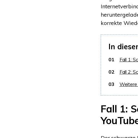
Internetverbin
heruntergelad
korrekte Wied
In diese
01
Fall 1: 
02
Fall 2: 
03
Weitere 
Fall 1: 
YouTub
Der schwarze 