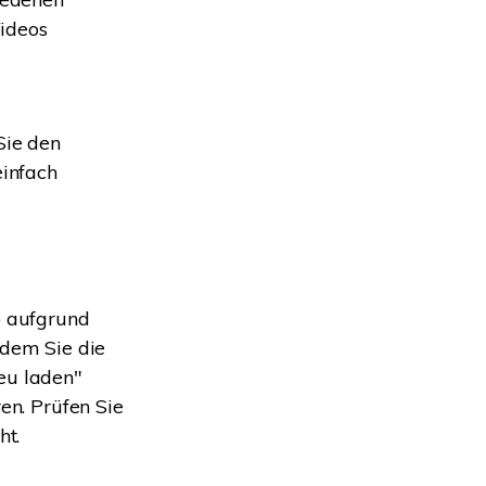
Videos
n
Sie den
infach
o aufgrund
ndem Sie die
eu laden"
en. Prüfen Sie
ht.