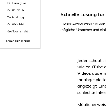
Kennwort zu
NAS-Datenrettung
PC-Lärm gelöst
knacken
0xc00d36cb
Mac-Papierkorb-Wiederherstellung
Neu
Schnelle Lösung für
Fehlercode
Twitch-Lagging
oder -Buffering
Dieser Artikel kann Sie von
0xa00f4244
Fehlerbehebung
mögliche Ursachen und einf
Grafikkarte nicht
erkannt?
Blauer Bildschirm
Jeder schaut 
wie YouTube a
Videos
aus ein
Ihr abgespielt
angezeigt. Ein
schlechte Inte
Möglicherweis