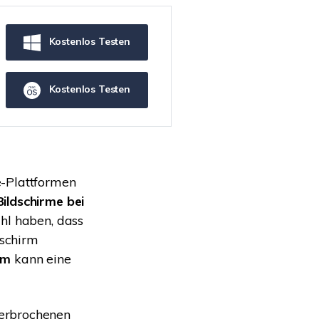
Systemwiederherstellung
wiederherstellen
Formatierte Festplatte
Wiederherstellung nach
Kostenlos Testen
wiederherstellen
Werkseinstellung
RAID
RAW-Festplatten-
Kostenlos Testen
Datenrettung
Werkseinstellung
Neu
e-Plattformen
ildschirme bei
hl haben, dass
dschirm
rm
kann eine
terbrochenen