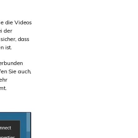
ie die Videos
i der
icher, dass
 ist.
verbunden
fen Sie auch,
ehr
mt.