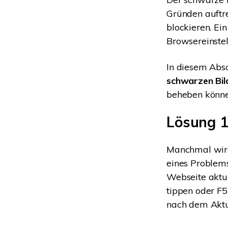
Gründen auftre
blockieren. Ei
Browsereinstel
In diesem Absc
schwarzen Bil
beheben könne
Lösung 1:
Manchmal wird
eines Problems
Webseite aktua
tippen oder F5
nach dem Aktual