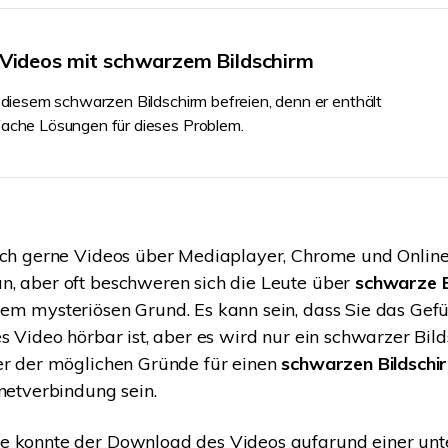
Wiederherstellung
Wiederherstellung
Alle Produkte ansehen
ZIP-
PPT-
 Videos mit schwarzem Bildschirm
Wiederherstellung
Wiederherstellung
 diesem schwarzen Bildschirm befreien, denn er enthält
Email-
PDF-
ache Lösungen für dieses Problem.
Wiederherstellung
Wiederherstellung
sich gerne Videos über Mediaplayer, Chrome und Onlin
ALLE FUNKTIONEN ENTDECKEN
n, aber oft beschweren sich die Leute über
schwarze B
em mysteriösen Grund. Es kann sein, dass Sie das Gefü
es Video hörbar ist, aber es wird nur ein schwarzer Bil
er der möglichen Gründe für einen
schwarzen Bildschi
rnetverbindung sein.
e konnte der Download des Videos aufgrund einer un