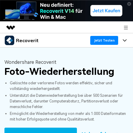
Recoverit
Top-Produkte
Jetzt Testen
KI-gestützte digitale Kreativität
Produkte
Business
Dienstprogramme
Wondershare Recoverit
Überblick
Foto-Wiederherstellung
Funktionen
Über uns
Lösungen
Recoverit für Windows
KI
Gelöschte oder verlorene Fotos werden effektiv, sicher und
Wiederherstellung von Laufwerken
Ressourcen
Presseraum
Ein führendes Tool zur Datenrettung für Windows
vollständig wiederhergestellt.
Unterstützt die Datenwiederherstellung bei über 500 Szenarien für
Kostenlos Testen
Gel?schte Medien wiederherstellen
Shop
Warum Recoverit
Datenverlust, darunter Computerabsturz, Partitionsverlust oder
menschliche Fehler.
Experte für Datenrettung
Ermöglicht die Wiederherstellung von mehr als 1.000 Dateiformaten
Support
Guide
Exklusive Wiederherstellungsl?sungen
Neu
mit hoher Erfolgsquote und ohne Qualitätsverlust.
Recoverit für Mac
KI
Kundengeschichten
Dokumente wiederherstellen