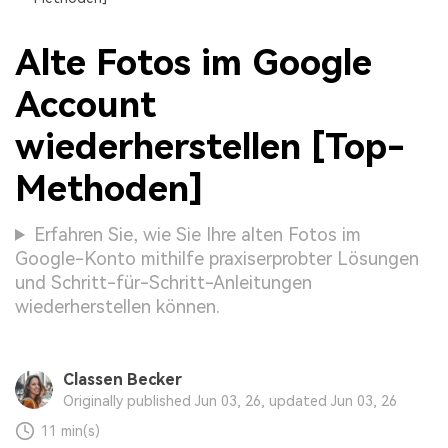
Alte Fotos im Google
Account
wiederherstellen [Top-
Methoden]
Erfahren Sie, wie Sie Ihre alten Fotos im
Google-Konto mithilfe praxiserprobter Lösungen
und Schritt-für-Schritt-Anleitungen
wiederherstellen können.
Classen Becker
Originally published Jun 03, 26, updated Jun 03, 26
11 min(s)