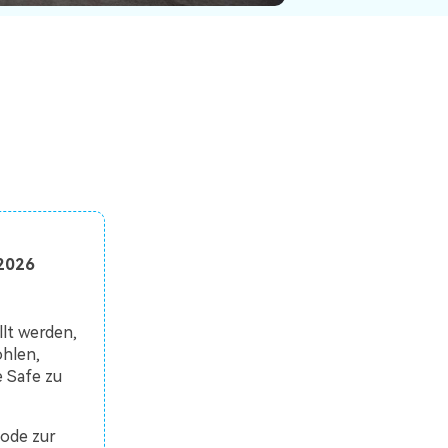
Systemwiederherstellung
wiederherstellen
Formatierte Festplatte
Wiederherstellung nach
wiederherstellen
Werkseinstellung
RAID
RAW-Festplatten-
Datenrettung
Werkseinstellung
Neu
 2026
lt werden,
ohlen,
e Safe zu
ode zur