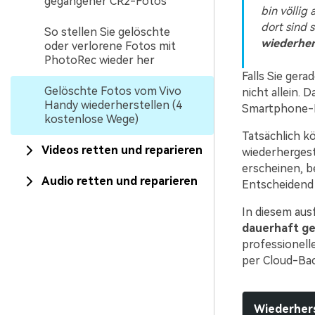
gegangener CR2-Fotos
bin völlig
dort sind s
So stellen Sie gelöschte
wiederher
oder verlorene Fotos mit
PhotoRec wieder her
Falls Sie gera
Gelöschte Fotos vom Vivo
nicht allein.
Handy wiederherstellen (4
Smartphone-
kostenlose Wege)
Tatsächlich k
Videos retten und reparieren
wiederhergest
erscheinen, b
Audio retten und reparieren
Entscheidend 
In diesem aus
dauerhaft ge
professionell
per Cloud-Bac
Wiederhers