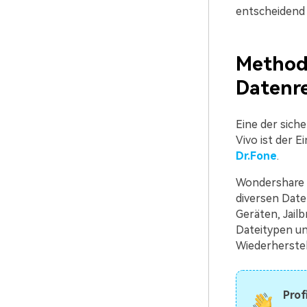
entscheidend 
Methode
Datenr
Eine der sich
Vivo ist der E
Dr.Fone
.
Wondershare D
diversen Date
Geräten, Jail
Dateitypen u
Wiederherstel
Prof