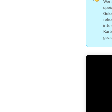
Wenn
spei
Gelö
reko
inte
Kart
gezi