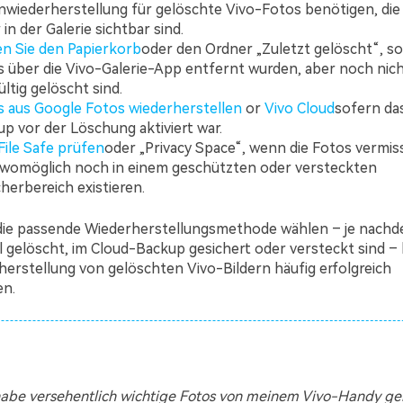
wiederherstellung für gelöschte Vivo-Fotos benötigen, die 
in der Galerie sichtbar sind.
n Sie den Papierkorb
oder den Ordner „Zuletzt gelöscht“, so
 über die Vivo-Galerie-App entfernt wurden, aber noch nic
ltig gelöscht sind.
 aus Google Fotos wiederherstellen
or
Vivo Cloud
sofern da
p vor der Löschung aktiviert war.
File Safe prüfen
oder „Privacy Space“, wenn die Fotos vermis
 womöglich noch in einem geschützten oder versteckten
herbereich existieren.
die passende Wiederherstellungsmethode wählen – je nachde
l gelöscht, im Cloud-Backup gesichert oder versteckt sind – l
herstellung von gelöschten Vivo-Bildern häufig erfolgreich
en.
 habe versehentlich wichtige Fotos von meinem Vivo-Handy ge