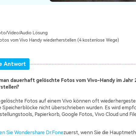
Wiederherstellung
Wiederherstellung
Alle Produkte ansehen
ZIP-
PPT-
Wiederherstellung
Wiederherstellung
Email-
PDF-
oto/Video/Audio Lösung
Wiederherstellung
Wiederherstellung
otos vom Vivo Handy wiederherstellen (4 kostenlose Wege)
e Antwort
ALLE FUNKTIONEN ENTDECKEN
man dauerhaft gelöschte Fotos vom Vivo-Handy im Jahr
stellen?
gelöschte Fotos auf einem Vivo können oft wiederhergestel
e Speicherblöcke nicht überschrieben wurden. Es wird empf
tellungstools, Papierkorb, Google Fotos, Vivo Cloud und Fil
en Sie Wondershare Dr.Fone
zuerst, wenn Sie die Hauptmeth