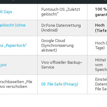
100 %
Funtouch OS „Zuletzt
30 Days
gelöscht“
garant
gelöscht (ohne
Hoch
Dr.Fone Datenrettung
(Android)
(Tiefe
Google Cloud
Hoch (
os „Papierkorb“
(Synchronisierung
Tage)
aktiviert)
Mittel
Vivo offizieller Backup-
jovi
vom
Service
Speich
Einste
rschlüsselten „File
05. File Safe (Privacy)
Datens
Vivo verschoben
File Sa