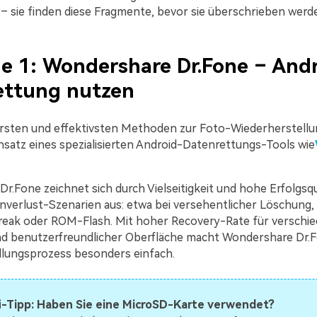
– sie finden diese Fragmente, bevor sie überschrieben werd
 1: Wondershare Dr.Fone – Andr
ettung nutzen
ersten und effektivsten Methoden zur Foto-Wiederherstellu
insatz eines spezialisierten Android-Datenrettungs-Tools wie
r.Fone zeichnet sich durch Vielseitigkeit und hohe Erfolgsq
nverlust-Szenarien aus: etwa bei versehentlicher Löschung,
break oder ROM-Flash. Mit hoher Recovery-Rate für verschi
nd benutzerfreundlicher Oberfläche macht Wondershare Dr.
lungsprozess besonders einfach.
i-Tipp: Haben Sie eine MicroSD-Karte verwendet?