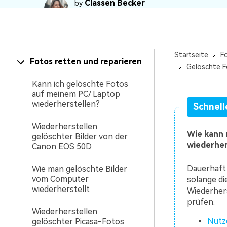
Classen Becker
by
NAS-Datenrettung
Jun 05, 26 ·
10 min(s)
Mac-Papierkorb-Wiederherstellung
Neu
Startseite
F
Fotos retten und reparieren
Gelöschte F
Kann ich gelöschte Fotos
auf meinem PC/ Laptop
wiederherstellen?
Schnell
Wiederherstellen
Wie kann 
gelöschter Bilder von der
wiederher
Canon EOS 50D
Dauerhaft 
Wie man gelöschte Bilder
vom Computer
solange di
wiederherstellt
Wiederhers
prüfen.
Wiederherstellen
Nutz
gelöschter Picasa-Fotos