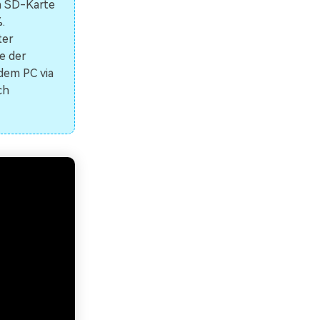
n SD-Karte
.
ter
e der
dem PC via
ch