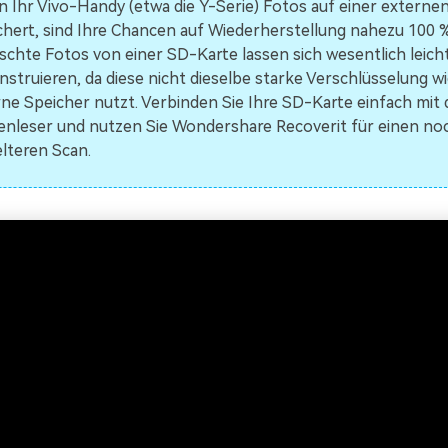
 Ihr Vivo-Handy (etwa die Y-Serie) Fotos auf einer externe
chert, sind Ihre Chancen auf Wiederherstellung nahezu 100 %
schte Fotos von einer SD-Karte lassen sich wesentlich leich
nstruieren, da diese nicht dieselbe starke Verschlüsselung wi
rne Speicher nutzt. Verbinden Sie Ihre SD-Karte einfach mit 
enleser und nutzen Sie Wondershare Recoverit für einen no
elteren Scan.