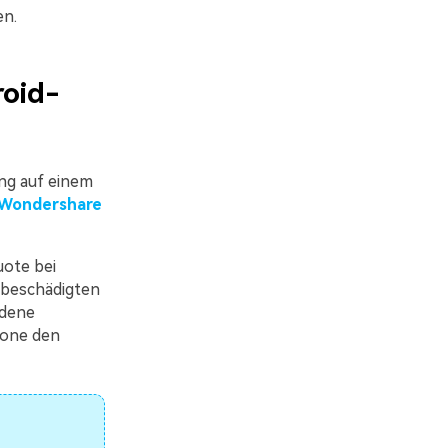
en.
oid-
ng auf einem
Wondershare
uote bei
 beschädigten
edene
Fone den