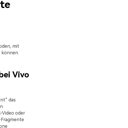
hte
oden, mit
n können.
bei Vivo
rnt“ das
en
K-Video oder
e-Fragmente
Fone