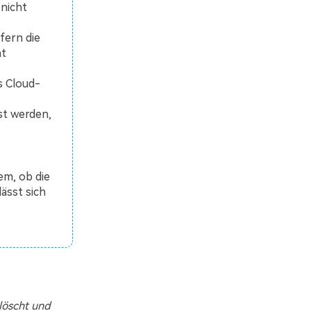
nicht
fern die
ht
s Cloud-
st werden,
m, ob die
ässt sich
löscht und