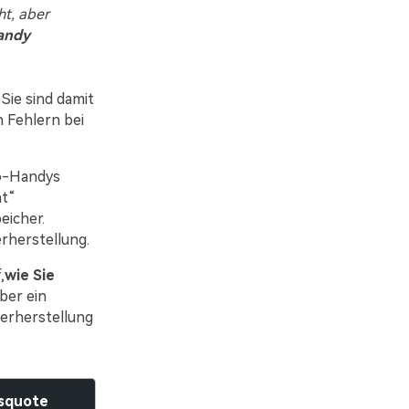
ht, aber
andy
Sie sind damit
n Fehlern bei
vo-Handys
ht“
eicher.
rherstellung.
,
wie Sie
über ein
derherstellung
gsquote