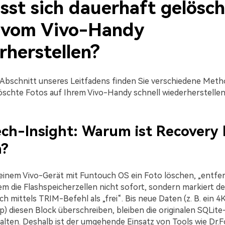
sst sich dauerhaft gelösc
 vom Vivo-Handy
rherstellen?
Abschnitt unseres Leitfadens finden Sie verschiedene Meth
öschte Fotos auf Ihrem Vivo-Handy schnell wiederherstelle
ch-Insight: Warum ist Recovery 
h?
einem Vivo-Gerät mit Funtouch OS ein Foto löschen, „entfe
m die Flashspeicherzellen nicht sofort, sondern markiert d
h mittels TRIM-Befehl als „frei“. Bis neue Daten (z. B. ein 4
p) diesen Block überschreiben, bleiben die originalen SQLit
halten. Deshalb ist der umgehende Einsatz von Tools wie Dr.