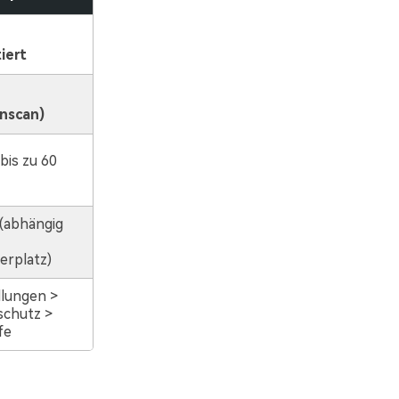
iert
nscan)
bis zu 60
 (abhängig
erplatz)
llungen >
chutz >
fe