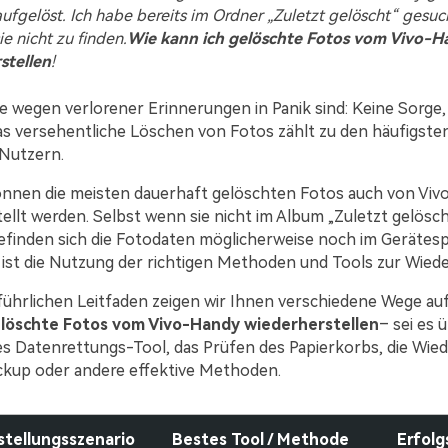
 aufgelöst. Ich habe bereits im Ordner „Zuletzt gelöscht“ gesuc
ie nicht zu finden.
Wie kann ich gelöschte Fotos vom Vivo-H
stellen
!
de wegen verlorener Erinnerungen in Panik sind: Keine Sorge, 
 Das versehentliche Löschen von Fotos zählt zu den häufigste
Nutzern.
önnen die meisten dauerhaft gelöschten Fotos auch von Vi
ellt werden. Selbst wenn sie nicht im Album „Zuletzt gelösc
efinden sich die Fotodaten möglicherweise noch im Gerätesp
ist die Nutzung der richtigen Methoden und Tools zur Wiede
führlichen Leitfaden zeigen wir Ihnen verschiedene Wege auf
löschte Fotos vom Vivo-Handy wiederherstellen
– sei es 
es Datenrettungs-Tool, das Prüfen des Papierkorbs, die Wie
kup oder andere effektive Methoden.
tellungsszenario
Bestes Tool / Methode
Erfol