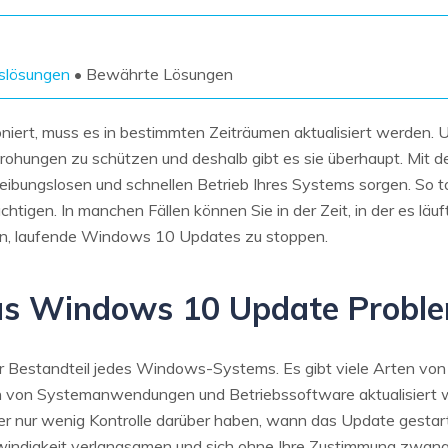
Wiederherstellung
Wiederherstellung
Alle Produkte ansehen
ZIP-
PPT-
Wiederherstellung
Wiederherstellung
nslösungen
• Bewährte Lösungen
Email-
PDF-
niert, muss es in bestimmten Zeiträumen aktualisiert werden. U
Wiederherstellung
Wiederherstellung
rohungen zu schützen und deshalb gibt es sie überhaupt. Mit
 reibungslosen und schnellen Betrieb Ihres Systems sorgen. So t
htigen. In manchen Fällen können Sie in der Zeit, in der es läuf
ten, laufende Windows 10 Updates zu stoppen.
ALLE FUNKTIONEN ENTDECKEN
das Windows 10 Update Probl
 Bestandteil jedes Windows-Systems. Es gibt viele Arten von 
n von Systemanwendungen und Betriebssoftware aktualisiert wi
r nur wenig Kontrolle darüber haben, wann das Update gestar
ndigkeit verlangsamen und sich ohne Ihre Zustimmung zwangsw