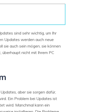
Systemwiederherstellung
wiederherstellen
Formatierte Festplatte
Wiederherstellung nach
wiederherstellen
Werkseinstellung
RAID
RAW-Festplatten-
pdates sind sehr wichtig, um Ihr
Datenrettung
Werkseinstellung
Neu
 den Updates werden auch neue
oll sie auch sein mögen, sie können
t, überhaupt nicht mit Ihrem PC
em
Updates, aber sie sorgen dafür,
rd. Ein Problem bei Updates ist
tet wird. Manchmal kann ein
eise installieren. Die Probleme