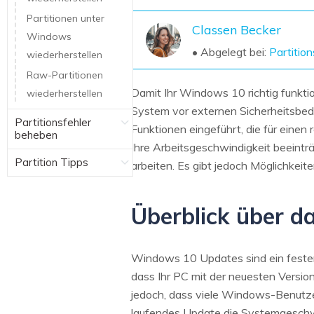
NAS-Datenrettung
Partitionen unter
Classen Becker
Mac-Papierkorb-Wiederherstellung
Windows
Neu
• Abgelegt bei:
Partitio
wiederherstellen
Raw-Partitionen
Damit Ihr Windows 10 richtig funktio
wiederherstellen
System vor externen Sicherheitsbed
Partitionsfehler
Funktionen eingeführt, die für einen
beheben
Ihre Arbeitsgeschwindigkeit beeinträc
Partition Tipps
arbeiten. Es gibt jedoch Möglichkei
Überblick über 
Windows 10 Updates sind ein fester
dass Ihr PC mit der neuesten Versio
jedoch, dass viele Windows-Benutze
laufendes Update die Systemgeschwi