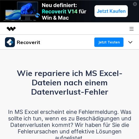
Recoverit
Top-Produkte
Jetzt Testen
KI-gestützte digitale Kreativität
Produkte
Business
Dienstprogramme
Überblick
Wie repariere ich MS Excel-
Funktionen
Über uns
Lösungen
Recoverit für Windows
Dateien nach einem
KI
Wiederherstellung von Laufwerken
Ressourcen
Presseraum
Ein führendes Tool zur Datenrettung für Windows
Datenverlust-Fehler
Kostenlos Testen
Gel?schte Medien wiederherstellen
Shop
Warum Recoverit
In MS Excel erscheint eine Fehlermeldung. Was
sollte ich tun, wenn es zu Beschädigungen und
Experte für Datenrettung
Support
Guide
Exklusive Wiederherstellungsl?sungen
Neu
Datenverlusten kommt? Wir haben für Sie die
Fehlerursachen und effektive Lösungen
Recoverit für Mac
KI
Kundengeschichten
aufgelistet.
Dokumente wiederherstellen