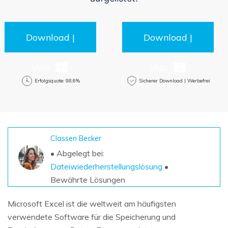
DOWNLOAD
Sign In
Unbegrenzte Daten vom Mac-System
wiederherstellen
Aktuelles Thema
Datenverlust-Szenarien
Kostenlos Testen
Download |
Download |
search
ALLE FUNKTIONEN ENTDECKEN
Win
Mac
Erfolgsquote: 98,6%
Sicherer Download | Werbefrei
Recoverit kostenlos
Verlorene/gel?schte Daten kostenlos
wiederherstellen
Kostenlos Testen
Classen Becker
• Abgelegt bei:
Dateiwiederherstellungslösung
•
Weitere Produkte
Bewährte Lösungen
Repairit - Datenreparatur
Microsoft Excel ist die weltweit am häufigsten
UBackit - Datensicherung
verwendete Software für die Speicherung und