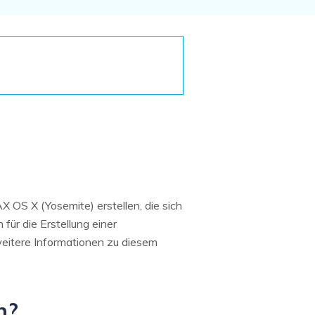
Systemwiederherstellung
wiederherstellen
Formatierte Festplatte
Wiederherstellung nach
wiederherstellen
Werkseinstellung
RAID
RAW-Festplatten-
Datenrettung
Werkseinstellung
Neu
 OS X (Yosemite) erstellen, die sich
für die Erstellung einer
eitere Informationen zu diesem
n?