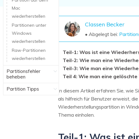
Partition auf dem
NAS-Datenrettung
Mac
Mac-Papierkorb-Wiederherstellung
wiederherstellen
Neu
Classen Becker
Partitionen unter
Windows
• Abgelegt bei:
Partitio
wiederherstellen
Raw-Partitionen
Teil-1: Was ist eine Wiederher
wiederherstellen
Teil-2: Wie man eine Wiederher
Teil-3: Wie man eine Wiederher
Partitionsfehler
Teil 4: Wie man eine gelöschte
beheben
Partition Tipps
In diesem Artikel erfahren Sie, wie 
als hilfreich für Benutzer erweist, die
Wiederherstellungspartition in Win
Thema einholen.
Teil-1: Was ist e