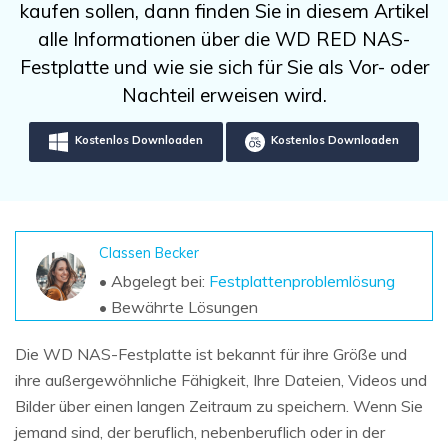
DOWNLOAD
Sign In
kaufen sollen, dann finden Sie in diesem Artikel
Unbegrenzte Daten vom Mac-System
wiederherstellen
alle Informationen über die WD RED NAS-
Aktuelles Thema
Datenverlust-Szenarien
Festplatte und wie sie sich für Sie als Vor- oder
Kostenlos Testen
search
Nachteil erweisen wird.
ALLE FUNKTIONEN ENTDECKEN
Kostenlos Downloaden
Kostenlos Downloaden
Recoverit kostenlos
Verlorene/gel?schte Daten kostenlos
wiederherstellen
Classen Becker
Kostenlos Testen
• Abgelegt bei:
Festplattenproblemlösung
• Bewährte Lösungen
Weitere Produkte
Die WD NAS-Festplatte ist bekannt für ihre Größe und
ihre außergewöhnliche Fähigkeit, Ihre Dateien, Videos und
Repairit - Datenreparatur
Bilder über einen langen Zeitraum zu speichern. Wenn Sie
UBackit - Datensicherung
jemand sind, der beruflich, nebenberuflich oder in der