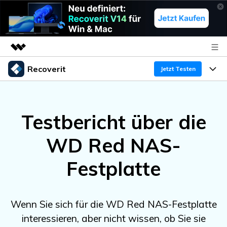
Recoverit
Top-Produkte
Jetzt Testen
KI-gestützte digitale Kreativität
Produkte
Business
Dienstprogramme
Testbericht über die
Überblick
Funktionen
Über uns
Lösungen
Recoverit für Windows
KI
WD Red NAS-
Wiederherstellung von Laufwerken
Ressourcen
Presseraum
Ein führendes Tool zur Datenrettung für Windows
Festplatte
Kostenlos Testen
Gel?schte Medien wiederherstellen
Shop
Warum Recoverit
Experte für Datenrettung
Support
Guide
Exklusive Wiederherstellungsl?sungen
Neu
Wenn Sie sich für die WD Red NAS-Festplatte
Recoverit für Mac
KI
interessieren, aber nicht wissen, ob Sie sie
Kundengeschichten
Dokumente wiederherstellen