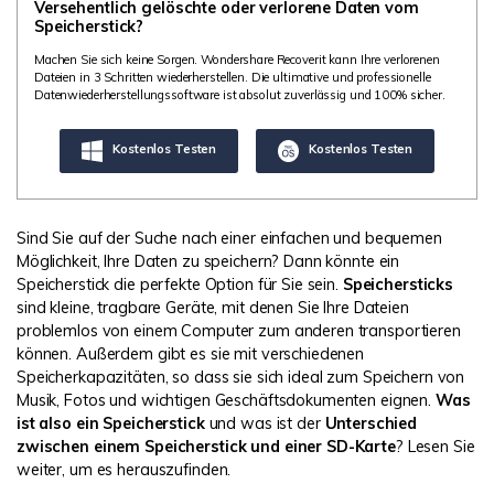
DOWNLOAD
Sign In
Versehentlich gelöschte oder verlorene Daten vom
Unbegrenzte Daten vom Mac-System
Speicherstick?
wiederherstellen
Aktuelles Thema
Datenverlust-Szenarien
Machen Sie sich keine Sorgen. Wondershare Recoverit kann Ihre verlorenen
Kostenlos Testen
Dateien in 3 Schritten wiederherstellen. Die ultimative und professionelle
search
Datenwiederherstellungssoftware ist absolut zuverlässig und 100% sicher.
ALLE FUNKTIONEN ENTDECKEN
Kostenlos Testen
Kostenlos Testen
Recoverit kostenlos
Verlorene/gel?schte Daten kostenlos
wiederherstellen
Sind Sie auf der Suche nach einer einfachen und bequemen
Möglichkeit, Ihre Daten zu speichern? Dann könnte ein
Kostenlos Testen
Speicherstick die perfekte Option für Sie sein.
Speichersticks
sind kleine, tragbare Geräte, mit denen Sie Ihre Dateien
problemlos von einem Computer zum anderen transportieren
können. Außerdem gibt es sie mit verschiedenen
Speicherkapazitäten, so dass sie sich ideal zum Speichern von
Weitere Produkte
Musik, Fotos und wichtigen Geschäftsdokumenten eignen.
Was
ist also ein Speicherstick
und was ist der
Unterschied
Repairit - Datenreparatur
zwischen einem Speicherstick und einer SD-Karte
? Lesen Sie
UBackit - Datensicherung
weiter, um es herauszufinden.