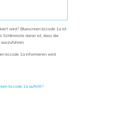
Systemwiederherstellung
wiederherstellen
Formatierte Festplatte
Wiederherstellung nach
wiederherstellen
Werkseinstellung
RAID
RAW-Festplatten-
iert wird? Bluescreen bccode 1a ist
Datenrettung
Werkseinstellung
Neu
s Schlimmste daran ist, dass die
g auszuführen.
een bccode 1a informieren wird.
een bccode 1a auftritt?