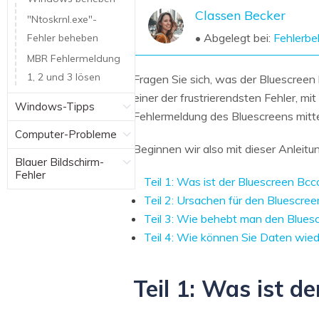
NAS-Datenrettung
Classen Becker
"Ntoskrnl.exe"-
Mac-Papierkorb-Wiederherstellung
• Abgelegt bei:
Fehlerb
Fehler beheben
Neu
MBR Fehlermeldung
1, 2 und 3 lösen
Fragen Sie sich, was der Bluescreen
einer der frustrierendsten Fehler, m
Windows-Tipps
Fehlermeldung des Bluescreens mitten
Computer-Probleme
Beginnen wir also mit dieser Anleitu
Blauer Bildschirm-
Fehler
Teil 1: Was ist der Bluescreen Bc
Teil 2: Ursachen für den Bluescre
Teil 3: Wie behebt man den Blues
Teil 4: Wie können Sie Daten wied
Teil 1: Was ist d