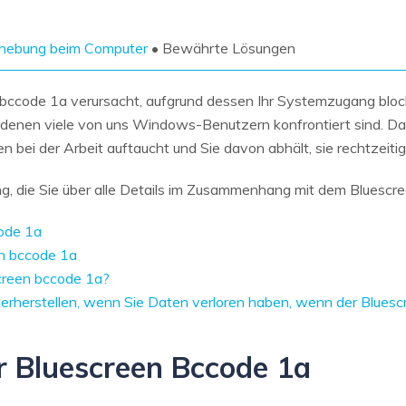
Wiederherstellung
Wiederherstellung
Alle Produkte ansehen
ZIP-
PPT-
ehebung beim Computer
• Bewährte Lösungen
Wiederherstellung
Wiederherstellung
Email-
PDF-
 bccode 1a verursacht, aufgrund dessen Ihr Systemzugang block
Wiederherstellung
Wiederherstellung
it denen viele von uns Windows-Benutzern konfrontiert sind. Da
 bei der Arbeit auftaucht und Sie davon abhält, sie rechtzeiti
ng, die Sie über alle Details im Zusammenhang mit dem Bluescr
code 1a
ALLE FUNKTIONEN ENTDECKEN
en bccode 1a
creen bccode 1a?
erherstellen, wenn Sie Daten verloren haben, wenn der Bluescr
er Bluescreen Bccode 1a