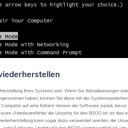
iederherstellen
herstellung Ihres Systems sein. Wenn Sie Aktualisierungen od
rgenommen haben, können Sie diese mit der Systemwiederhers
n Computer auf eine frühere Version der Software zurück, bev
re-/Hardwarefehler die Ursache für den BSOD ist, ist dies e
iederherstellung kann sogar dazu verwendet werden, die Urs
re- oder Software-Update für den BSOD verantwortlich ist. Um