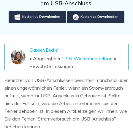
DOWNLOAD
Sign In
am USB-Anschluss.
Unbegrenzte Daten vom Mac-System
wiederherstellen
Aktuelles Thema
Datenverlust-Szenarien
Kostenlos Downloaden
Kostenlos Downloaden
Kostenlos Testen
search
ALLE FUNKTIONEN ENTDECKEN
Recoverit kostenlos
Classen Becker
Verlorene/gel?schte Daten kostenlos
• Abgelegt bei:
USB-Wiederherstellung
•
wiederherstellen
Bewährte Lösungen
Kostenlos Testen
Benutzer von USB-Anschlüssen berichten manchmal über
einen ungewöhnlichen Fehler, wenn ein Stromverbrauch
auftritt, wenn ihr USB-Anschluss in Gebrauch ist. Sollte
dies der Fall sein, wird die Arbeit unterbrochen, bis der
Weitere Produkte
Fehler behoben ist. In diesem Artikel zeigen wir Ihnen, wie
Repairit - Datenreparatur
Sie den Fehler "Stromverbrauch am USB-Anschluss"
UBackit - Datensicherung
beheben können.