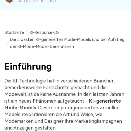
DOWNLOAD
Sign In
Jun 05, 26 ·
8 min(s)
Unbegrenzte Daten vom Mac-System
wiederherstellen
Aktuelles Thema
Datenverlust-Szenarien
Kostenlos Testen
search
Startseite
RI-Resource-DE
ALLE FUNKTIONEN ENTDECKEN
Die 3 besten KI-generierten Mode-Models und der Aufstieg
der KI-Mode-Model-Generatoren
Recoverit kostenlos
Verlorene/gel?schte Daten kostenlos
wiederherstellen
Einführung
Kostenlos Testen
Die KI-Technologie hat in verschiedenen Branchen
bemerkenswerte Fortschritte gemacht und die
Modewelt ist da keine Ausnahme. In den letzten Jahren
ist ein neues Phänomen aufgetaucht -
KI-generierte
Weitere Produkte
Mode-Models
. Diese computergenerierten virtuellen
Repairit - Datenreparatur
Models revolutionieren die Art und Weise, wie
Modemarken und Designer ihre Marketingkampagnen
UBackit - Datensicherung
und Anzeigen gestalten.