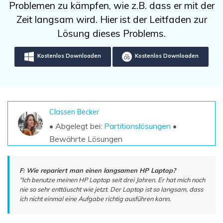
DOWNLOAD
Sign In
Problemen zu kämpfen, wie z.B. dass er mit der
Unbegrenzte Daten vom Mac-System
wiederherstellen
Zeit langsam wird. Hier ist der Leitfaden zur
Aktuelles Thema
Datenverlust-Szenarien
Lösung dieses Problems.
Kostenlos Testen
search
Kostenlos Downloaden
Kostenlos Downloaden
ALLE FUNKTIONEN ENTDECKEN
Recoverit kostenlos
Verlorene/gel?schte Daten kostenlos
wiederherstellen
Classen Becker
• Abgelegt bei:
Partitionslösungen
•
Kostenlos Testen
Bewährte Lösungen
F: Wie repariert man einen langsamen HP Laptop?
Weitere Produkte
"Ich benutze meinen HP Laptop seit drei Jahren. Er hat mich noch
nie so sehr enttäuscht wie jetzt. Der Laptop ist so langsam, dass
Repairit - Datenreparatur
ich nicht einmal eine Aufgabe richtig ausführen kann.
UBackit - Datensicherung