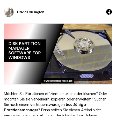
DOWNLOAD
Sign In
Unbegrenzte Daten vom Mac-System
wiederherstellen
Aktuelles Thema
David Darlington
Datenverlust-Szenarien
Kostenlos Testen
search
ALLE FUNKTIONEN ENTDECKEN
Recoverit kostenlos
Verlorene/gel?schte Daten kostenlos
wiederherstellen
Kostenlos Testen
Weitere Produkte
Möchten Sie Partitionen effizient erstellen oder löschen? Oder
möchten Sie sie verkleinern, kopieren oder erweitern? Suchen
Repairit - Datenreparatur
Sie nach einem vertrauenswürdigen
bootfähigen
UBackit - Datensicherung
Partitionsmanager
? Dann sollten Sie diesen Artikel nicht
verpassen, denn er stellt Ihnen die 5 besten bootfähigen