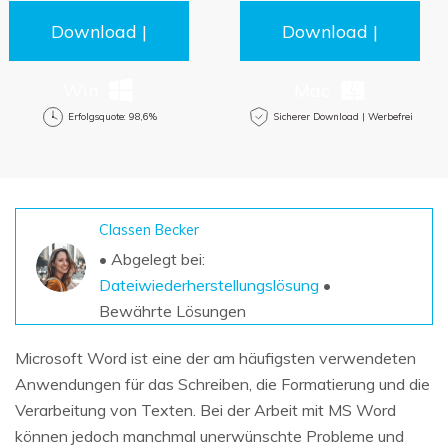
DOWNLOAD
Sign In
Unbegrenzte Daten vom Mac-System
wiederherstellen
Download |
Download |
Aktuelles Thema
Datenverlust-Szenarien
Kostenlos Testen
search
Win
Mac
Erfolgsquote: 98,6%
Sicherer Download | Werbefrei
ALLE FUNKTIONEN ENTDECKEN
Recoverit kostenlos
Verlorene/gel?schte Daten kostenlos
wiederherstellen
Classen Becker
Kostenlos Testen
• Abgelegt bei:
Dateiwiederherstellungslösung
•
Bewährte Lösungen
Weitere Produkte
Microsoft Word ist eine der am häufigsten verwendeten
Anwendungen für das Schreiben, die Formatierung und die
Repairit - Datenreparatur
Verarbeitung von Texten. Bei der Arbeit mit MS Word
UBackit - Datensicherung
können jedoch manchmal unerwünschte Probleme und