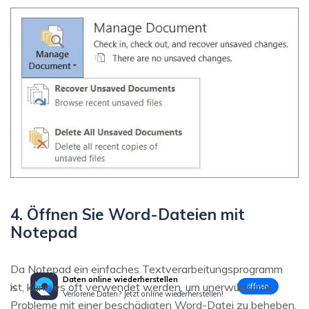
4. Öffnen Sie Word-Dateien mit
Notepad
Da Notepad ein einfaches Textverarbeitungsprogramm
Daten online wiederherstellen
ist, kann es oft verwendet werden, um unerwünschte
öffnen
Verlorene Daten? Jetzt online wiederherstellen!
Probleme mit einer beschädigten Word-Datei zu beheben.