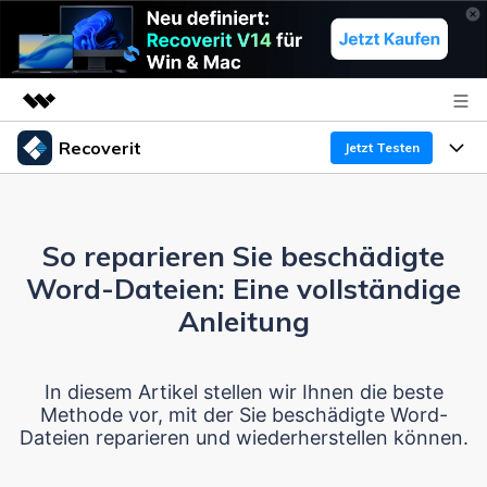
Recoverit
Top-Produkte
Jetzt Testen
KI-gestützte digitale Kreativität
Produkte
Business
Dienstprogramme
Überblick
So reparieren Sie beschädigte
Funktionen
Über uns
Lösungen
Recoverit für Windows
Word-Dateien: Eine vollständige
KI
Wiederherstellung von Laufwerken
Ressourcen
Presseraum
Ein führendes Tool zur Datenrettung für Windows
Anleitung
Kostenlos Testen
Gel?schte Medien wiederherstellen
Shop
Warum Recoverit
In diesem Artikel stellen wir Ihnen die beste
Methode vor, mit der Sie beschädigte Word-
Experte für Datenrettung
Support
Guide
Exklusive Wiederherstellungsl?sungen
Neu
Dateien reparieren und wiederherstellen können.
Recoverit für Mac
KI
Kundengeschichten
Dokumente wiederherstellen