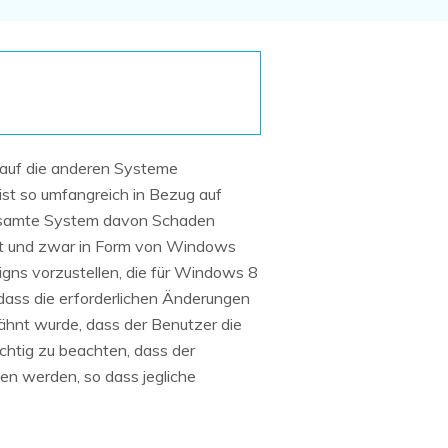
Systemwiederherstellung
wiederherstellen
Formatierte Festplatte
Wiederherstellung nach
wiederherstellen
Werkseinstellung
RAID
RAW-Festplatten-
Datenrettung
Werkseinstellung
Neu
auf die anderen Systeme
t so umfangreich in Bezug auf
s gesamte System davon Schaden
ht und zwar in Form von Windows
gns vorzustellen, die für Windows 8
 dass die erforderlichen Änderungen
ähnt wurde, dass der Benutzer die
chtig zu beachten, dass der
en werden, so dass jegliche