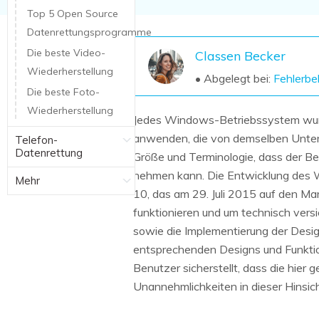
NAS-Datenrettung
Top 5 Open Source
Datenrettungsprogramme
Mac-Papierkorb-Wiederherstellung
Neu
Die beste Video-
Classen Becker
Wiederherstellung
• Abgelegt bei:
Fehlerb
Die beste Foto-
Wiederherstellung
Jedes Windows-Betriebssystem wurd
anwenden, die von demselben Unter
Telefon-
Datenrettung
Größe und Terminologie, dass der Be
nehmen kann. Die Entwicklung des 
Mehr
10, das am 29. Juli 2015 auf den M
funktionieren und um technisch vers
sowie die Implementierung der Desig
entsprechenden Designs und Funktion
Benutzer sicherstellt, dass die hie
Unannehmlichkeiten in dieser Hinsi