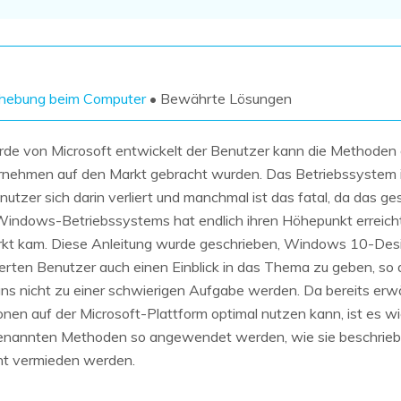
Wiederherstellung
Wiederherstellung
Alle Produkte ansehen
ZIP-
PPT-
Wiederherstellung
Wiederherstellung
Email-
PDF-
ehebung beim Computer
• Bewährte Lösungen
Wiederherstellung
Wiederherstellung
e von Microsoft entwickelt der Benutzer kann die Methoden 
nehmen auf den Markt gebracht wurden. Das Betriebssystem is
nutzer sich darin verliert und manchmal ist das fatal, da da
Windows-Betriebssystems hat endlich ihren Höhepunkt erreic
ALLE FUNKTIONEN ENTDECKEN
arkt kam. Diese Anleitung wurde geschrieben, Windows 10-Desi
ierten Benutzer auch einen Einblick in das Thema zu geben, so
ns nicht zu einer schwierigen Aufgabe werden. Da bereits erw
en auf der Microsoft-Plattform optimal nutzen kann, ist es wi
r genannten Methoden so angewendet werden, wie sie beschrieb
cht vermieden werden.