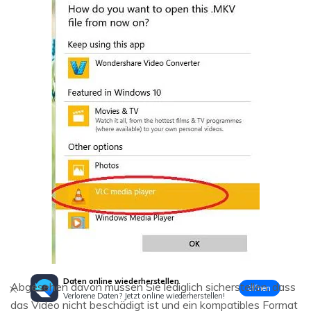
Daten online wiederherstellen
Abgesehen davon müssen Sie lediglich sicherstellen, dass
öffnen
Verlorene Daten? Jetzt online wiederherstellen!
das Video nicht beschädigt ist und ein kompatibles Format