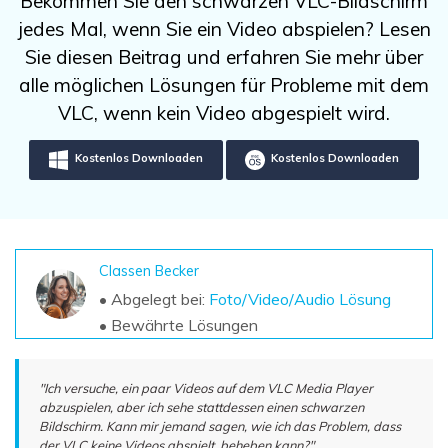
Bekommen Sie den schwarzen VLC-Bildschirm
DOWNLOAD
Sign In
Unbegrenzte Daten vom Mac-System
jedes Mal, wenn Sie ein Video abspielen? Lesen
wiederherstellen
Aktuelles Thema
Datenverlust-Szenarien
Sie diesen Beitrag und erfahren Sie mehr über
Kostenlos Testen
search
alle möglichen Lösungen für Probleme mit dem
VLC, wenn kein Video abgespielt wird.
ALLE FUNKTIONEN ENTDECKEN
Kostenlos Downloaden
Kostenlos Downloaden
Recoverit kostenlos
Verlorene/gel?schte Daten kostenlos
wiederherstellen
Kostenlos Testen
Classen Becker
• Abgelegt bei:
Foto/Video/Audio Lösung
• Bewährte Lösungen
Weitere Produkte
Repairit - Datenreparatur
"Ich versuche, ein paar Videos auf dem VLC Media Player
abzuspielen, aber ich sehe stattdessen einen schwarzen
UBackit - Datensicherung
Bildschirm. Kann mir jemand sagen, wie ich das Problem, dass
der VLC keine Videos abspielt, beheben kann?"