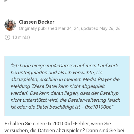
Audiodateien.
Guide & Support
Repairit für Email
Classen Becker
Mehr Lösungen
Originally published Mar 04, 24, updated May 26, 26
Für die nahtlose Reparatur von PST- und OST-
Dateien sowie verlorenen Outlook-E-Mails.
10 min(s)
"Ich habe einige mp4-Dateien auf mein Laufwerk
heruntergeladen und als ich versuchte, sie
abzuspielen, erschien in meinem Media Player die
Meldung 'Diese Datei kann nicht abgespielt
werden'. Das kann daran liegen, dass der Dateityp
nicht unterstützt wird, die Dateierweiterung falsch
ist oder die Datei beschädigt ist - 0xc10100bf."
Erhalten Sie einen 0xc10100bf-Fehler, wenn Sie
versuchen, die Dateien abzuspielen? Dann sind Sie bei