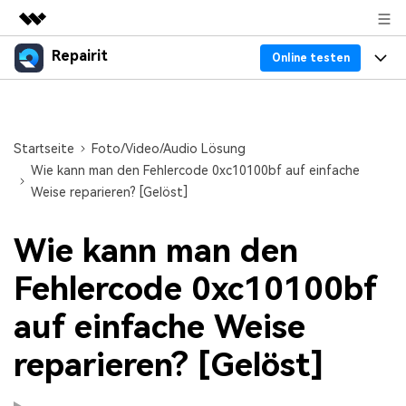
Repairit
Top-Produkte
Online testen
KI-gestützte digitale Kreativität
Produkte
Business
Dienstprogramme
Überblick
Desktop
Funktionen
Startseite
Foto/Video/Audio Lösung
Über uns
Lösungen
Wie kann man den Fehlercode 0xc10100bf auf einfache
Online
Desktop
Weise reparieren? [Gelöst]
Warum Repairit
Presseraum
Mehr
Experte für Datenreparatur
Ressourcen
Wie kann man den
Shop
Weitere Produkte
Fehlercode 0xc10100bf
Dateiprobleme lösen
Preis
Support
auf einfache Weise
Computerprobleme lösen
Repairit Toolkit
Sign In
Herunterladen
reparieren? [Gelöst]
Geräteprobleme lösen
Für die professionelle, KI-gestützte Reparatur
von Videos, Fotos, Dokumenten und
Bonusinformationen