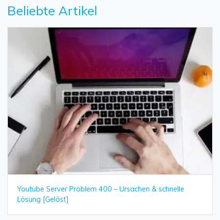
Beliebte Artikel
Youtube Server Problem 400 – Ursachen & schnelle
Lösung [Gelöst]
Daten online wiederherstellen
öffnen
Verlorene Daten? Jetzt online wiederherstellen!