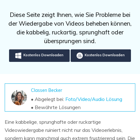
DOWNLOAD
Sign In
Unbegrenzte Daten vom Mac-System
wiederherstellen
Aktuelles Thema
Diese Seite zeigt Ihnen, wie Sie Probleme bei
Datenverlust-Szenarien
Kostenlos Testen
der Wiedergabe von Videos beheben können,
search
die kabbelig, ruckartig, sprunghaft oder
ALLE FUNKTIONEN ENTDECKEN
übersprungen sind.
Recoverit kostenlos
Kostenlos Downloaden
Kostenlos Downloaden
Verlorene/gel?schte Daten kostenlos
wiederherstellen
Kostenlos Testen
Classen Becker
• Abgelegt bei:
Foto/Video/Audio Lösung
• Bewährte Lösungen
Weitere Produkte
Repairit - Datenreparatur
Eine kabbelige, sprunghafte oder ruckartige
UBackit - Datensicherung
Videowiedergabe ruiniert nicht nur das Videoerlebnis,
sondern kann manchmal auch extrem frustrierend sein. Die