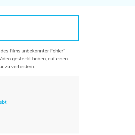
Systemwiederherstellung
wiederherstellen
Formatierte Festplatte
Wiederherstellung nach
wiederherstellen
Werkseinstellung
RAID
RAW-Festplatten-
Datenrettung
Werkseinstellung
Neu
 des Films unbekannter Fehler"
s Video gesteckt haben, auf einen
ar zu verhindern.
ebt