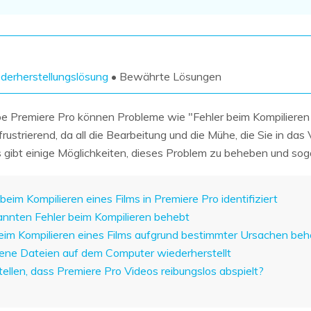
Wiederherstellung
Wiederherstellung
Alle Produkte ansehen
ZIP-
PPT-
Wiederherstellung
Wiederherstellung
Email-
PDF-
derherstellungslösung
• Bewährte Lösungen
Wiederherstellung
Wiederherstellung
be Premiere Pro können Probleme wie "Fehler beim Kompilieren
rustrierend, da all die Bearbeitung und die Mühe, die Sie in da
 gibt einige Möglichkeiten, dieses Problem zu beheben und sog
ALLE FUNKTIONEN ENTDECKEN
beim Kompilieren eines Films in Premiere Pro identifiziert
annten Fehler beim Kompilieren behebt
beim Kompilieren eines Films aufgrund bestimmter Ursachen beh
dene Dateien auf dem Computer wiederherstellt
tellen, dass Premiere Pro Videos reibungslos abspielt?