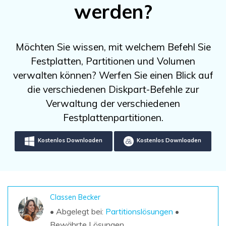
DOWNLOAD
Sign In
werden?
Unbegrenzte Daten vom Mac-System
wiederherstellen
Aktuelles Thema
Datenverlust-Szenarien
Kostenlos Testen
search
Möchten Sie wissen, mit welchem Befehl Sie
Festplatten, Partitionen und Volumen
ALLE FUNKTIONEN ENTDECKEN
verwalten können? Werfen Sie einen Blick auf
Recoverit kostenlos
die verschiedenen Diskpart-Befehle zur
Verlorene/gel?schte Daten kostenlos
Verwaltung der verschiedenen
wiederherstellen
Festplattenpartitionen.
Kostenlos Testen
Kostenlos Downloaden
Kostenlos Downloaden
Weitere Produkte
Repairit - Datenreparatur
Classen Becker
UBackit - Datensicherung
• Abgelegt bei:
Partitionslösungen
•
Bewährte Lösungen