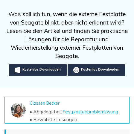
DOWNLOAD
Sign In
Unbegrenzte Daten vom Mac-System
wiederherstellen
Aktuelles Thema
Was soll ich tun, wenn die externe Festplatte
Datenverlust-Szenarien
Kostenlos Testen
von Seagate blinkt, aber nicht erkannt wird?
search
Lesen Sie den Artikel und finden Sie praktische
ALLE FUNKTIONEN ENTDECKEN
Lösungen für die Reparatur und
Wiederherstellung externer Festplatten von
Recoverit kostenlos
Seagate.
Verlorene/gel?schte Daten kostenlos
wiederherstellen
Kostenlos Downloaden
Kostenlos Downloaden
Kostenlos Testen
Classen Becker
Weitere Produkte
• Abgelegt bei:
Festplattenproblemlösung
Repairit - Datenreparatur
• Bewährte Lösungen
UBackit - Datensicherung