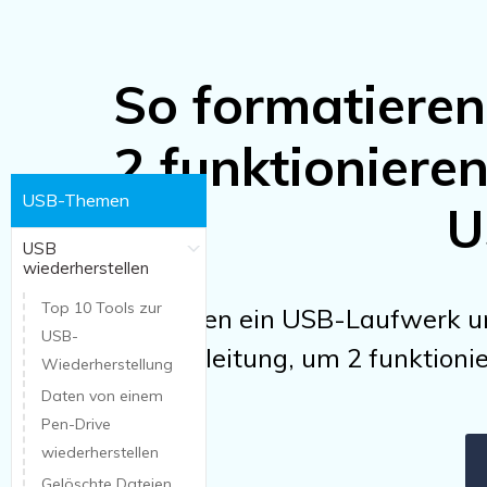
So formatieren
2 funktionier
USB-Themen
U
USB
wiederherstellen
Top 10 Tools zur
Sie können ein USB-Laufwerk un
USB-
diese Anleitung, um 2 funktioni
Wiederherstellung
Daten von einem
Pen-Drive
wiederherstellen
Gelöschte Dateien