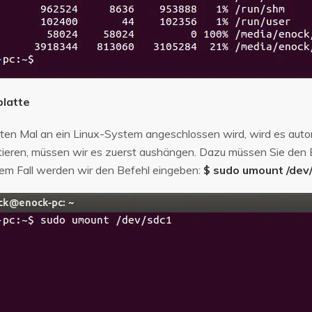
platte
n Mal an ein Linux-System angeschlossen wird, wird es auto
tieren, müssen wir es zuerst aushängen. Dazu müssen Sie den 
rem Fall werden wir den Befehl eingeben:
$ sudo umount /dev