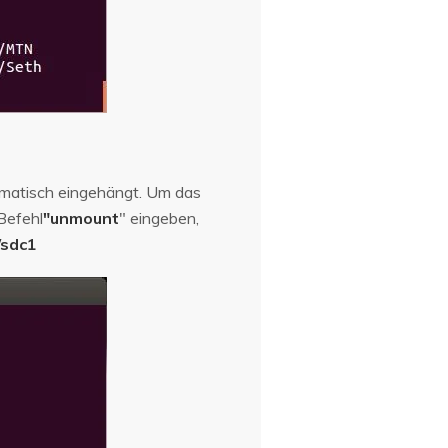
matisch eingehängt. Um das
Befehl
"unmount
" eingeben,
/sdc1