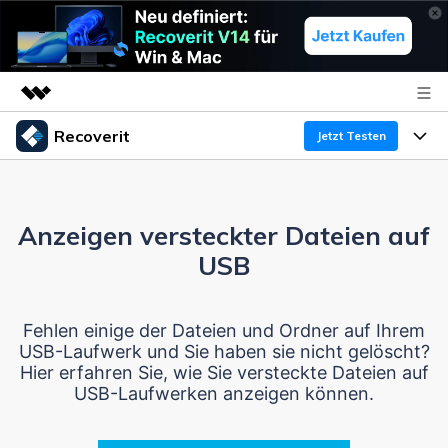
Recoverit
Top-Produkte
Jetzt Testen
KI-gestützte digitale Kreativität
Produkte
Business
Dienstprogramme
Überblick
Anzeigen versteckter Dateien auf
Funktionen
Über uns
Lösungen
Recoverit für Windows
USB
KI
Wiederherstellung von Laufwerken
Ressourcen
Presseraum
Ein führendes Tool zur Datenrettung für Windows
Fehlen einige der Dateien und Ordner auf Ihrem
Kostenlos Testen
Gel?schte Medien wiederherstellen
Shop
Warum Recoverit
USB-Laufwerk und Sie haben sie nicht gelöscht?
Hier erfahren Sie, wie Sie versteckte Dateien auf
Experte für Datenrettung
Support
Guide
Exklusive Wiederherstellungsl?sungen
USB-Laufwerken anzeigen können.
Neu
Recoverit für Mac
KI
Kundengeschichten
Dokumente wiederherstellen