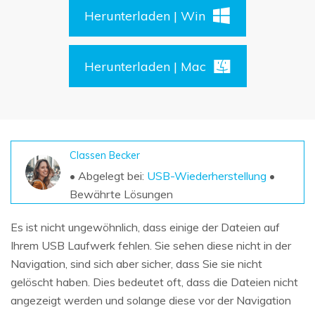
DOWNLOAD
Sign In
Unbegrenzte Daten vom Mac-System
Herunterladen | Win
wiederherstellen
Aktuelles Thema
Datenverlust-Szenarien
Kostenlos Testen
search
Herunterladen | Mac
ALLE FUNKTIONEN ENTDECKEN
Recoverit kostenlos
Verlorene/gel?schte Daten kostenlos
wiederherstellen
Classen Becker
• Abgelegt bei:
USB-Wiederherstellung
•
Kostenlos Testen
Bewährte Lösungen
Es ist nicht ungewöhnlich, dass einige der Dateien auf
Ihrem USB Laufwerk fehlen. Sie sehen diese nicht in der
Weitere Produkte
Navigation, sind sich aber sicher, dass Sie sie nicht
Repairit - Datenreparatur
gelöscht haben. Dies bedeutet oft, dass die Dateien nicht
UBackit - Datensicherung
angezeigt werden und solange diese vor der Navigation