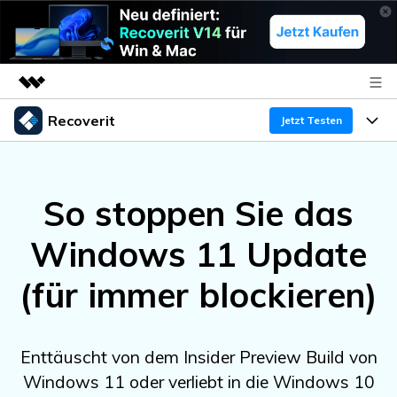
Recoverit
Top-Produkte
Jetzt Testen
KI-gestützte digitale Kreativität
Produkte
Business
Dienstprogramme
So stoppen Sie das
Überblick
Funktionen
Über uns
Lösungen
Recoverit für Windows
KI
Windows 11 Update
Wiederherstellung von Laufwerken
Ressourcen
Presseraum
Ein führendes Tool zur Datenrettung für Windows
(für immer blockieren)
Kostenlos Testen
Gel?schte Medien wiederherstellen
Shop
Warum Recoverit
Experte für Datenrettung
Support
Guide
Exklusive Wiederherstellungsl?sungen
Neu
Enttäuscht von dem Insider Preview Build von
Recoverit für Mac
KI
Windows 11 oder verliebt in die Windows 10
Kundengeschichten
Dokumente wiederherstellen