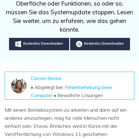
DOWNLOAD
Sign In
Oberfläche oder Funktionen, so oder so,
Unbegrenzte Daten vom Mac-System
wiederherstellen
müssen Sie das Systemupdate stoppen. Lesen
Aktuelles Thema
Datenverlust-Szenarien
Sie weiter, um zu erfahren, wie das gehen
Kostenlos Testen
search
könnte.
ALLE FUNKTIONEN ENTDECKEN
Kostenlos Downloaden
Kostenlos Downloaden
Recoverit kostenlos
Verlorene/gel?schte Daten kostenlos
wiederherstellen
Classen Becker
Kostenlos Testen
• Abgelegt bei:
Fehlerbehebung beim
Computer
• Bewährte Lösungen
Weitere Produkte
Mit einem Betriebssystem zu arbeiten und dann auf ein
anderes umzusteigen, mag für viele Menschen nicht
Repairit - Datenreparatur
einfach sein. Etwas Ähnliches wird in Kürze mit der
UBackit - Datensicherung
Veröffentlichung von Windows 11 geschehen.