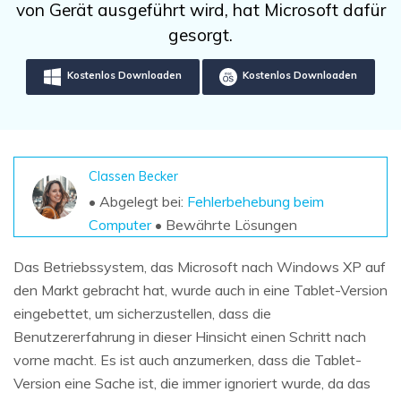
DOWNLOAD
Sign In
von Gerät ausgeführt wird, hat Microsoft dafür
Unbegrenzte Daten vom Mac-System
wiederherstellen
gesorgt.
Aktuelles Thema
Datenverlust-Szenarien
Kostenlos Testen
search
Kostenlos Downloaden
Kostenlos Downloaden
ALLE FUNKTIONEN ENTDECKEN
Recoverit kostenlos
Verlorene/gel?schte Daten kostenlos
Classen Becker
wiederherstellen
• Abgelegt bei:
Fehlerbehebung beim
Computer
• Bewährte Lösungen
Kostenlos Testen
Das Betriebssystem, das Microsoft nach Windows XP auf
den Markt gebracht hat, wurde auch in eine Tablet-Version
eingebettet, um sicherzustellen, dass die
Weitere Produkte
Benutzererfahrung in dieser Hinsicht einen Schritt nach
Repairit - Datenreparatur
vorne macht. Es ist auch anzumerken, dass die Tablet-
UBackit - Datensicherung
Version eine Sache ist, die immer ignoriert wurde, da das