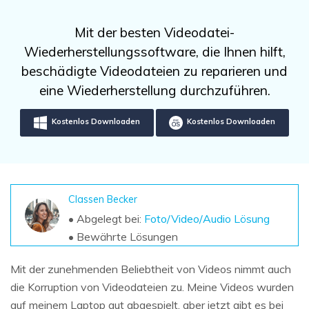
DOWNLOAD
Sign In
Unbegrenzte Daten vom Mac-System
wiederherstellen
Aktuelles Thema
Mit der besten Videodatei-
Datenverlust-Szenarien
Kostenlos Testen
Wiederherstellungssoftware, die Ihnen hilft,
search
beschädigte Videodateien zu reparieren und
ALLE FUNKTIONEN ENTDECKEN
eine Wiederherstellung durchzuführen.
Recoverit kostenlos
Kostenlos Downloaden
Kostenlos Downloaden
Verlorene/gel?schte Daten kostenlos
wiederherstellen
Kostenlos Testen
Classen Becker
• Abgelegt bei:
Foto/Video/Audio Lösung
• Bewährte Lösungen
Weitere Produkte
Repairit - Datenreparatur
Mit der zunehmenden Beliebtheit von Videos nimmt auch
UBackit - Datensicherung
die Korruption von Videodateien zu. Meine Videos wurden
auf meinem Laptop gut abgespielt, aber jetzt gibt es bei