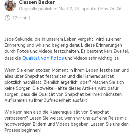
Audiodateien.
Classen Becker
Guide & Support
Originally published Mar 02, 24, updated May 26, 26
12 min(s)
Repairit für Email
Mehr Lösungen
Für die nahtlose Reparatur von PST- und OST-
Dateien sowie verlorenen Outlook-E-Mails.
Jede Sekunde, die in unserem Leben vergeht, wird zu einer
Erinnerung und wir sind begierig darauf, diese Erinnerungen
durch Fotos und Videos festzuhalten. Es besteht kein Zweifel,
Qualität von Fotos
dass die
und Videos sehr wichtig ist.
Wenn Sie einen stolzen Moment in Ihrem Leben festhalten und
alles über Snapchat festhalten und die Kameraqualität
plötzlich nachlässt. Ziemlich ärgerlich, oder? Machen Sie sich
keine Sorgen. Die zweite Hälfte dieses Artikels wird dafür
sorgen, dass die Qualität von Snapchat bei Ihren nächsten
Aufnahmen zu Ihrer Zufriedenheit ausfällt.
Wie kann man also die Kameraqualität von Snapchat
verbessern? Lesen Sie weiter, wenn wir uns auf eine Reise mit
hochwertigen Bildern und Videos begeben. Lassen Sie uns den
Prozess beginnen!