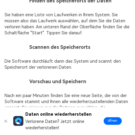
Schritt 1
Finden des Speicherorts der Daten
Sie haben eine Liste von Laufwerken in Ihrem System. Sie
müssen also das Laufwerk auswählen, auf dem Sie die Daten
verloren haben. Am unteren Rand der Oberfläche finden Sie die
Schaltfläche "Start". Tippen Sie darauf.
Schritt 2
Scannen des Speicherorts
Die Software durchläuft dann das System und scannt den
Speicherort der verlorenen Daten.
Schritt 3
Vorschau und Speichern
Nach ein paar Minuten finden Sie eine neue Seite, die von der
Software stammt und Ihnen alle wiederherzustellenden Daten
anzeigt. Sie müssen nur die Dateien auswählen, die
wiederhergestellt werden sollen. Klicken Sie anschließend auf
Daten online wiederherstellen
die "Wiederherstellen" Schaltfläche am unteren Rand.
öffnen
Verlorene Daten? Jetzt online
wiederherstellen!
Der Prozess wird eingeleitet. Sie müssen nur darauf achten,