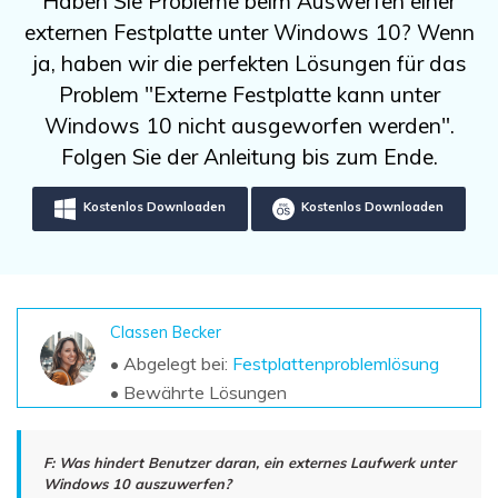
Haben Sie Probleme beim Auswerfen einer
DOWNLOAD
Sign In
Unbegrenzte Daten vom Mac-System
externen Festplatte unter Windows 10? Wenn
wiederherstellen
Aktuelles Thema
Datenverlust-Szenarien
ja, haben wir die perfekten Lösungen für das
Kostenlos Testen
search
Problem "Externe Festplatte kann unter
Windows 10 nicht ausgeworfen werden".
ALLE FUNKTIONEN ENTDECKEN
Folgen Sie der Anleitung bis zum Ende.
Recoverit kostenlos
Kostenlos Downloaden
Kostenlos Downloaden
Verlorene/gel?schte Daten kostenlos
wiederherstellen
Kostenlos Testen
Classen Becker
• Abgelegt bei:
Festplattenproblemlösung
Weitere Produkte
• Bewährte Lösungen
Repairit - Datenreparatur
UBackit - Datensicherung
F: Was hindert Benutzer daran, ein externes Laufwerk unter
Windows 10 auszuwerfen?