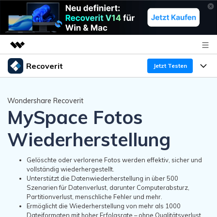
Recoverit
Top-Produkte
Jetzt Testen
KI-gestützte digitale Kreativität
Produkte
Business
Dienstprogramme
Wondershare Recoverit
MySpace Fotos
Überblick
Funktionen
Über uns
Lösungen
Recoverit für Windows
KI
Wiederherstellung
Wiederherstellung von Laufwerken
Ressourcen
Presseraum
Ein führendes Tool zur Datenrettung für Windows
Kostenlos Testen
Gelöschte oder verlorene Fotos werden effektiv, sicher und
Gel?schte Medien wiederherstellen
Shop
Warum Recoverit
vollständig wiederhergestellt.
Unterstützt die Datenwiederherstellung in über 500
Experte für Datenrettung
Support
Szenarien für Datenverlust, darunter Computerabsturz,
Guide
Exklusive Wiederherstellungsl?sungen
Neu
Partitionverlust, menschliche Fehler und mehr.
Recoverit für Mac
Ermöglicht die Wiederherstellung von mehr als 1000
KI
Kundengeschichten
Dateiformaten mit hoher Erfolgsrate – ohne Qualitätsverlust.
Dokumente wiederherstellen