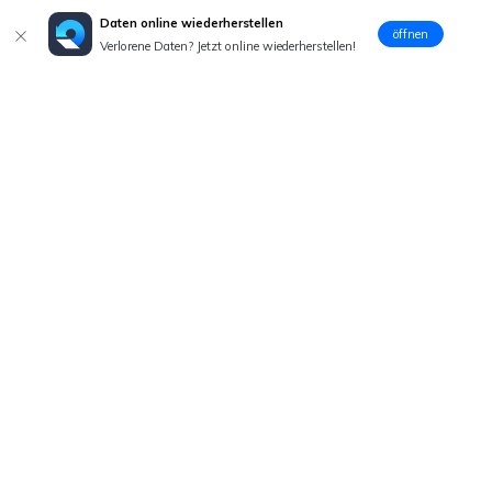
Daten online wiederherstellen
öffnen
Verlorene Daten? Jetzt online wiederherstellen!
Hero Produkte
Wondershare
KI entdecken
Hilfe-Center