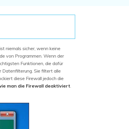
Systemwiederherstellung
wiederherstellen
Formatierte Festplatte
Wiederherstellung nach
wiederherstellen
Werkseinstellung
RAID
RAW-Festplatten-
Datenrettung
Werkseinstellung
Neu
st niemals sicher, wenn keine
nde von Programmen. Wenn der
chtigsten Funktionen, die dafür
 Datenfilterung. Sie filtert alle
kiert diese Firewall jedoch die
ie man die Firewall deaktiviert
.