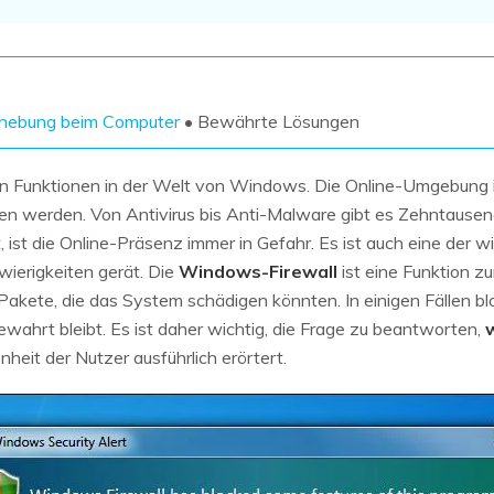
Wiederherstellung
Wiederherstellung
Alle Produkte ansehen
ZIP-
PPT-
Wiederherstellung
Wiederherstellung
Email-
PDF-
ehebung beim Computer
• Bewährte Lösungen
Wiederherstellung
Wiederherstellung
sten Funktionen in der Welt von Windows. Die Online-Umgebung i
 werden. Von Antivirus bis Anti-Malware gibt es Zehntause
ist die Online-Präsenz immer in Gefahr. Es ist auch eine der wi
wierigkeiten gerät. Die
Windows-Firewall
ist eine Funktion zur
ALLE FUNKTIONEN ENTDECKEN
kete, die das System schädigen könnten. In einigen Fällen bloc
wahrt bleibt. Es ist daher wichtig, die Frage zu beantworten,
w
heit der Nutzer ausführlich erörtert.