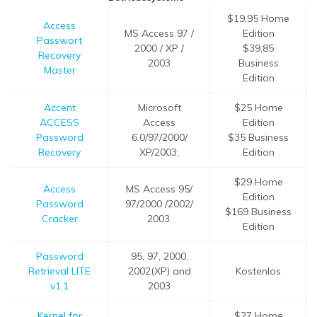
$19,95 Home
Access
MS Access 97 /
Edition
Passwort
2000 / XP /
$39,85
Recovery
2003
Business
Master
Edition
Accent
Microsoft
$25 Home
ACCESS
Access
Edition
Password
6.0/97/2000/
$35 Business
Recovery
XP/2003;
Edition
$29 Home
Access
MS Access 95/
Edition
Password
97/2000 /2002/
$169 Business
Cracker
2003.
Edition
Password
95, 97, 2000,
Retrieval LITE
2002(XP) and
Kostenlos
v1.1
2003
Kernel for
$27 Home