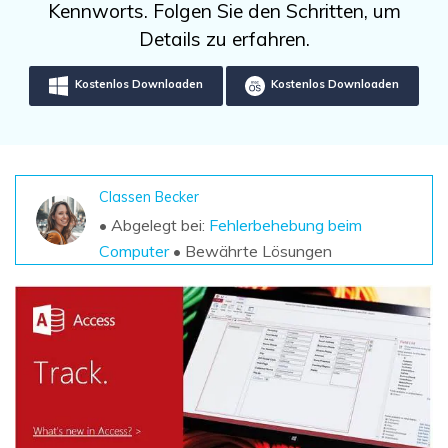
DOWNLOAD
Sign In
Kennworts. Folgen Sie den Schritten, um
Unbegrenzte Daten vom Mac-System
wiederherstellen
Details zu erfahren.
Aktuelles Thema
Datenverlust-Szenarien
Kostenlos Testen
search
Kostenlos Downloaden
Kostenlos Downloaden
ALLE FUNKTIONEN ENTDECKEN
Recoverit kostenlos
Verlorene/gel?schte Daten kostenlos
Classen Becker
wiederherstellen
• Abgelegt bei:
Fehlerbehebung beim
Computer
• Bewährte Lösungen
Kostenlos Testen
Weitere Produkte
Repairit - Datenreparatur
UBackit - Datensicherung