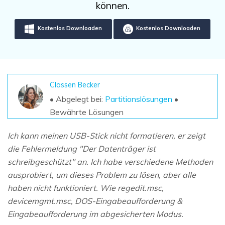
DOWNLOAD
Sign In
können.
Unbegrenzte Daten vom Mac-System
wiederherstellen
Aktuelles Thema
Datenverlust-Szenarien
Kostenlos Downloaden
Kostenlos Downloaden
Kostenlos Testen
search
ALLE FUNKTIONEN ENTDECKEN
Recoverit kostenlos
Classen Becker
Verlorene/gel?schte Daten kostenlos
• Abgelegt bei:
Partitionslösungen
•
wiederherstellen
Bewährte Lösungen
Kostenlos Testen
Ich kann meinen USB-Stick nicht formatieren, er zeigt
die Fehlermeldung "Der Datenträger ist
schreibgeschützt" an. Ich habe verschiedene Methoden
ausprobiert, um dieses Problem zu lösen, aber alle
Weitere Produkte
haben nicht funktioniert. Wie regedit.msc,
Repairit - Datenreparatur
devicemgmt.msc, DOS-Eingabeaufforderung &
UBackit - Datensicherung
Eingabeaufforderung im abgesicherten Modus.