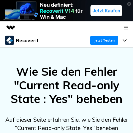
Recoverit
Top-Produkte
Jetzt Testen
KI-gestützte digitale Kreativität
Produkte
Business
Dienstprogramme
Wie Sie den Fehler
Überblick
Funktionen
Über uns
Lösungen
Recoverit für Windows
KI
"Current Read-only
Wiederherstellung von Laufwerken
Ressourcen
Presseraum
Ein führendes Tool zur Datenrettung für Windows
State : Yes" beheben
Kostenlos Testen
Gel?schte Medien wiederherstellen
Shop
Warum Recoverit
Experte für Datenrettung
Support
Guide
Exklusive Wiederherstellungsl?sungen
Neu
Auf dieser Seite erfahren Sie, wie Sie den Fehler
Recoverit für Mac
KI
"Current Read-only State: Yes" beheben
Kundengeschichten
Dokumente wiederherstellen