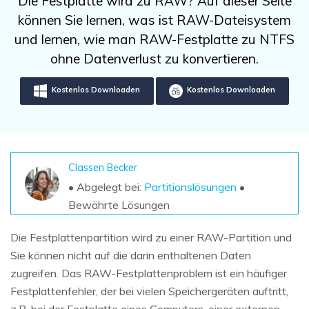
Die Festplatte wird zu RAW? Auf dieser Seite
DOWNLOAD
Sign In
Unbegrenzte Daten vom Mac-System
können Sie lernen, was ist RAW-Dateisystem
wiederherstellen
Aktuelles Thema
Datenverlust-Szenarien
und lernen, wie man RAW-Festplatte zu NTFS
Kostenlos Testen
search
ohne Datenverlust zu konvertieren.
ALLE FUNKTIONEN ENTDECKEN
Kostenlos Downloaden
Kostenlos Downloaden
Recoverit kostenlos
Verlorene/gel?schte Daten kostenlos
wiederherstellen
Classen Becker
Kostenlos Testen
• Abgelegt bei:
Partitionslösungen
•
Bewährte Lösungen
Die Festplattenpartition wird zu einer RAW-Partition und
Weitere Produkte
Sie können nicht auf die darin enthaltenen Daten
Repairit - Datenreparatur
zugreifen. Das RAW-Festplattenproblem ist ein häufiger
UBackit - Datensicherung
Festplattenfehler, der bei vielen Speichergeräten auftritt,
z.B. bei der Festplatte eines Computers, einer externen