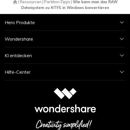
|
Ressourcen
|
Partition-Tipps
|
Wie kann man das RAW
Dateisystem zu NTFS in Windows konvertieren
Hero Produkte
Wondershare
KI entdecken
Hilfe-Center