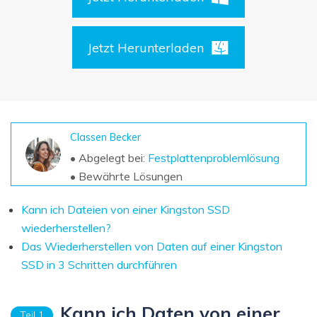
DOWNLOAD
Sign In
Unbegrenzte Daten vom Mac-System
wiederherstellen
Aktuelles Thema
Datenverlust-Szenarien
Jetzt Herunterladen
Kostenlos Testen
search
ALLE FUNKTIONEN ENTDECKEN
Recoverit kostenlos
Classen Becker
Verlorene/gel?schte Daten kostenlos
wiederherstellen
• Abgelegt bei:
Festplattenproblemlösung
• Bewährte Lösungen
Kostenlos Testen
Kann ich Dateien von einer Kingston SSD
wiederherstellen?
Das Wiederherstellen von Daten auf einer Kingston
Weitere Produkte
SSD in 3 Schritten durchführen
Repairit - Datenreparatur
UBackit - Datensicherung
Kann ich Daten von einer
Teil 1