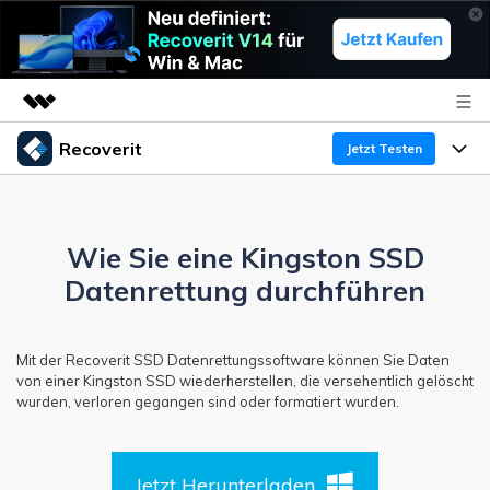
Recoverit
Top-Produkte
Jetzt Testen
KI-gestützte digitale Kreativität
Produkte
Business
Dienstprogramme
Überblick
Wie Sie eine Kingston SSD
Funktionen
Über uns
Lösungen
Recoverit für Windows
Datenrettung durchführen
KI
Wiederherstellung von Laufwerken
Ressourcen
Presseraum
Ein führendes Tool zur Datenrettung für Windows
Mit der Recoverit SSD Datenrettungssoftware können Sie Daten
Kostenlos Testen
Gel?schte Medien wiederherstellen
Shop
Warum Recoverit
von einer Kingston SSD wiederherstellen, die versehentlich gelöscht
wurden, verloren gegangen sind oder formatiert wurden.
Experte für Datenrettung
Support
Guide
Exklusive Wiederherstellungsl?sungen
Neu
Recoverit für Mac
KI
Kundengeschichten
Jetzt Herunterladen
Dokumente wiederherstellen