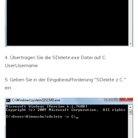
4. Übertragen Sie die SDelete.exe Datei auf C:
UserUsername
5. Geben Sie in der Eingabeaufforderung "SDelete z C."
ein: