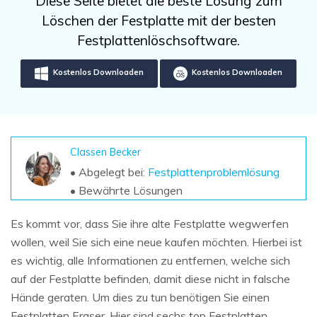
Diese Seite bietet die beste Lösung zum
DOWNLOAD
Sign In
Unbegrenzte Daten vom Mac-System
Löschen der Festplatte mit der besten
wiederherstellen
Aktuelles Thema
Datenverlust-Szenarien
Festplattenlöschsoftware.
Kostenlos Testen
search
Kostenlos Downloaden
Kostenlos Downloaden
ALLE FUNKTIONEN ENTDECKEN
Recoverit kostenlos
Verlorene/gel?schte Daten kostenlos
wiederherstellen
Classen Becker
• Abgelegt bei:
Festplattenproblemlösung
Kostenlos Testen
• Bewährte Lösungen
Es kommt vor, dass Sie ihre alte Festplatte wegwerfen
wollen, weil Sie sich eine neue kaufen möchten. Hierbei ist
Weitere Produkte
es wichtig, alle Informationen zu entfernen, welche sich
Repairit - Datenreparatur
auf der Festplatte befinden, damit diese nicht in falsche
UBackit - Datensicherung
Hände geraten. Um dies zu tun benötigen Sie einen
Festplatten Eraser. Hier sind sechs top Festplatten