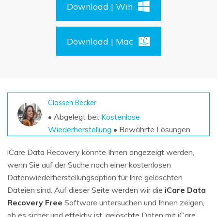
DOWNLOAD
Sign In
Unbegrenzte Daten vom Mac-System
Download | Win
wiederherstellen
Aktuelles Thema
Datenverlust-Szenarien
Kostenlos Testen
search
Download | Mac
ALLE FUNKTIONEN ENTDECKEN
Recoverit kostenlos
Verlorene/gel?schte Daten kostenlos
Classen Becker
wiederherstellen
• Abgelegt bei:
Kostenlose
Kostenlos Testen
Wiederherstellung
• Bewährte Lösungen
iCare Data Recovery könnte Ihnen angezeigt werden,
wenn Sie auf der Suche nach einer kostenlosen
Weitere Produkte
Datenwiederherstellungsoption für Ihre gelöschten
Repairit - Datenreparatur
Dateien sind. Auf dieser Seite werden wir die
iCare Data
UBackit - Datensicherung
Recovery Free
Software untersuchen und Ihnen zeigen,
ob es sicher und effektiv ist, gelöschte Daten mit iCare