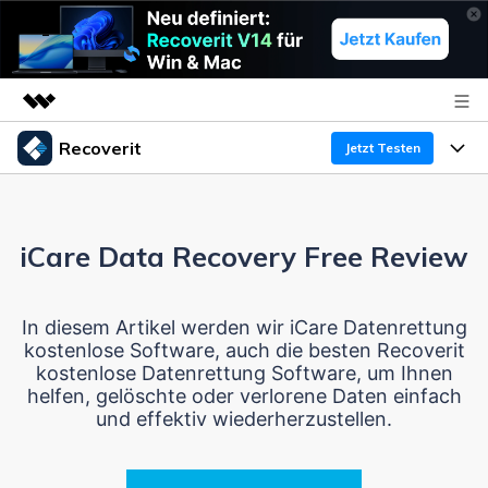
Recoverit
Top-Produkte
Jetzt Testen
KI-gestützte digitale Kreativität
Produkte
Business
Dienstprogramme
Überblick
iCare Data Recovery Free Review
Funktionen
Über uns
Lösungen
Recoverit für Windows
KI
Wiederherstellung von Laufwerken
Ressourcen
Presseraum
Ein führendes Tool zur Datenrettung für Windows
In diesem Artikel werden wir iCare Datenrettung
kostenlose Software, auch die besten Recoverit
Kostenlos Testen
Gel?schte Medien wiederherstellen
Shop
Warum Recoverit
kostenlose Datenrettung Software, um Ihnen
helfen, gelöschte oder verlorene Daten einfach
und effektiv wiederherzustellen.
Experte für Datenrettung
Support
Guide
Exklusive Wiederherstellungsl?sungen
Neu
Recoverit für Mac
KI
Kundengeschichten
Dokumente wiederherstellen