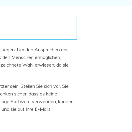
Systemwiederherstellung
wiederherstellen
Formatierte Festplatte
Wiederherstellung nach
wiederherstellen
Werkseinstellung
RAID
RAW-Festplatten-
Datenrettung
Werkseinstellung
Neu
estiegen. Um den Ansprüchen der
es den Menschen ermöglichen,
ezeichnete Wahl erwiesen, da sie
er sein. Stellen Sie sich vor, Sie
denken sicher, dass es keine
ichtige Software verwenden, können
 und sie auf Ihre E-Mails