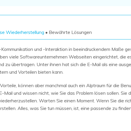
Wiederherstellung
Wiederherstellung
Alle Produkte ansehen
ZIP-
PPT-
Wiederherstellung
Wiederherstellung
Email-
PDF-
se Wiederherstellung
• Bewährte Lösungen
Wiederherstellung
Wiederherstellung
e-Kommunikation und -Interaktion in beeindruckendem Maße g
haben viele Softwareunternehmen Webseiten eingerichtet, die 
 zu übertragen. Unter ihnen hat sich die E-Mail als eine ausg
ern und Vorteilen bieten kann.
ALLE FUNKTIONEN ENTDECKEN
Vorteile, können aber manchmal auch ein Alptraum für die Benutz
E-Mail und wissen nicht, wie Sie das Problem lösen sollen. Sie 
 wiederherzustellen. Warten Sie einen Moment. Wenn Sie die r
rstellen. Alles, was Sie tun müssen, ist, eine passende zu finden