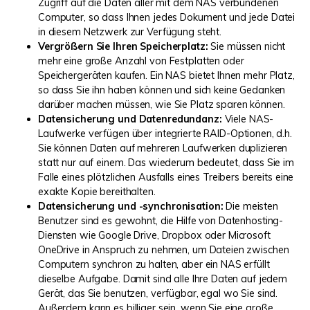
Zugriff auf die Daten aller mit dem NAS verbundenen
Computer, so dass Ihnen jedes Dokument und jede Datei
in diesem Netzwerk zur Verfügung steht.
Vergrößern Sie Ihren Speicherplatz:
Sie müssen nicht
mehr eine große Anzahl von Festplatten oder
Speichergeräten kaufen. Ein NAS bietet Ihnen mehr Platz,
so dass Sie ihn haben können und sich keine Gedanken
darüber machen müssen, wie Sie Platz sparen können.
Datensicherung und Datenredundanz:
Viele NAS-
Laufwerke verfügen über integrierte
RAID-Optionen
, d.h.
Sie können Daten auf mehreren Laufwerken duplizieren
statt nur auf einem. Das wiederum bedeutet, dass Sie im
Falle eines plötzlichen Ausfalls eines Treibers bereits eine
exakte Kopie bereithalten.
Datensicherung und -synchronisation:
Die meisten
Benutzer sind es gewohnt, die Hilfe von Datenhosting-
Diensten wie Google Drive, Dropbox oder Microsoft
OneDrive in Anspruch zu nehmen, um Dateien zwischen
Computern synchron zu halten, aber ein NAS erfüllt
dieselbe Aufgabe. Damit sind alle Ihre Daten auf jedem
Gerät, das Sie benutzen, verfügbar, egal wo Sie sind.
Außerdem kann es billiger sein, wenn Sie eine große