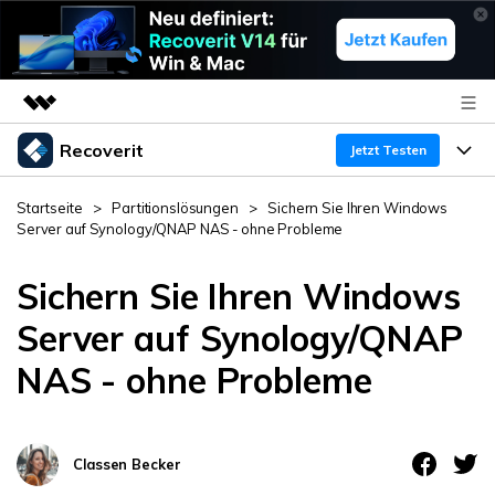
Recoverit
Top-Produkte
Jetzt Testen
KI-gestützte digitale Kreativität
Produkte
Business
Startseite
>
Partitionslösungen
>
Sichern Sie Ihren Windows
Dienstprogramme
Server auf Synology/QNAP NAS - ohne Probleme
Überblick
Funktionen
Über uns
Lösungen
Recoverit für Windows
Sichern Sie Ihren Windows
KI
Wiederherstellung von Laufwerken
Ressourcen
Presseraum
Ein führendes Tool zur Datenrettung für Windows
Server auf Synology/QNAP
Kostenlos Testen
NAS - ohne Probleme
Gel?schte Medien wiederherstellen
Shop
Warum Recoverit
Experte für Datenrettung
Support
Guide
Exklusive Wiederherstellungsl?sungen
Neu
Classen Becker
Recoverit für Mac
KI
Kundengeschichten
Dokumente wiederherstellen