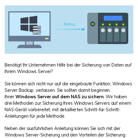
DOWNLOAD
Sign In
Unbegrenzte Daten vom Mac-System
wiederherstellen
Aktuelles Thema
Datenverlust-Szenarien
Kostenlos Testen
search
ALLE FUNKTIONEN ENTDECKEN
Recoverit kostenlos
Verlorene/gel?schte Daten kostenlos
Benötigt Ihr Unternehmen Hilfe bei der Sicherung von Daten auf
wiederherstellen
Ihrem Windows Server?
Kostenlos Testen
Sie können sich nicht nur auf die eingebaute Funktion, Windows
Server Backup, verlassen. Sie sollten damit beginnen,
Ihren
Windows Server auf dem NAS zu sichern
. Wir haben
drei Methoden zur Sicherung Ihres Windows Servers auf einem
Weitere Produkte
NAS-Gerät vorbereitet, mit detaillierten Schritt-für-Schritt-
Anleitungen für jede Methode.
Repairit - Datenreparatur
UBackit - Datensicherung
Neben der ausführlichen Anleitung können Sie sich mit der
Windows Server-Sicherung und den Vorteilen der Sicherung