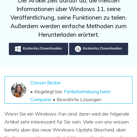
Der Artikel zielt darauf ab, die meisten
DOWNLOAD
Sign In
Unbegrenzte Daten vom Mac-System
Informationen über Windows 11, seine
wiederherstellen
Aktuelles Thema
Datenverlust-Szenarien
Veröffentlichung, seine Funktionen zu teilen.
Kostenlos Testen
search
Außerdem werden einfache Methoden zum
Herunterladen erörtert.
ALLE FUNKTIONEN ENTDECKEN
Kostenlos Downloaden
Kostenlos Downloaden
Recoverit kostenlos
Verlorene/gel?schte Daten kostenlos
wiederherstellen
Kostenlos Testen
Classen Becker
• Abgelegt bei:
Fehlerbehebung beim
Computer
• Bewährte Lösungen
Weitere Produkte
Wenn Sie ein Windows-Fan sind, dann wird der folgende
Repairit - Datenreparatur
Artikel sehr interessant für Sie sein. Viele von uns wissen
UBackit - Datensicherung
bereits über das neue Windows-Update Bescheid, aber