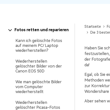
Startseite
F
Fotos retten und reparieren
Die 3 beste
Kann ich gelöschte Fotos
auf meinem PC/ Laptop
Haben Sie sc
wiederherstellen?
festzustellen,
der Fotografie
Wiederherstellen
da!
gelöschter Bilder von der
Canon EOS 50D
Egal, ob Sie e
Methoden werd
Wie man gelöschte Bilder
zur Korrektur
vom Computer
Wondershare R
wiederherstellt
Aber sehen wi
Wiederherstellen
gelöschter Picasa-Fotos