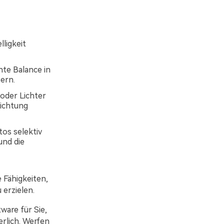
lligkeit
hte Balance in
ern.
 oder Lichter
lichtung
os selektiv
und die
 Fähigkeiten,
erzielen.
ware für Sie,
erlich. Werfen