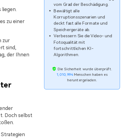
vom Grad der Beschädigung.
 liegen.
Bewältigt alle
Korruptionsszenarien und
es zu einer
deckt fast alle Formate und
Speichergeräte ab.
Verbessern Sie die Video- und
n zur
Fotoqualität mit
t sind,
fortschrittlichen KI-
ag, der Ihnen
Algorithmen.
Die Sicherheit wurde überprüft.
1,010,994
Menschen haben es
heruntergeladen.
eter
dender
t. Doch selbst
toßen.
 Strategien