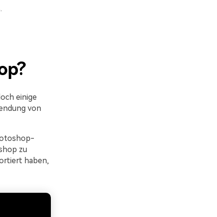
.
hop?
doch einige
wendung von
Photoshop-
oshop zu
ortiert haben,