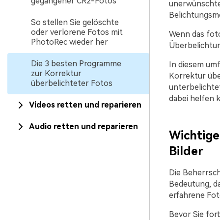
gegangener CR2-Fotos
unerwünschte
Belichtungsme
So stellen Sie gelöschte
oder verlorene Fotos mit
Wenn das foto
PhotoRec wieder her
Überbelichtun
Die 3 besten Programme
In diesem umf
zur Korrektur
Korrektur übe
überbelichteter Fotos
unterbelichtet
dabei helfen 
Videos retten und reparieren
Audio retten und reparieren
Wichtige
Bilder
Die Beherrsch
Bedeutung, da
erfahrene Fot
Bevor Sie for