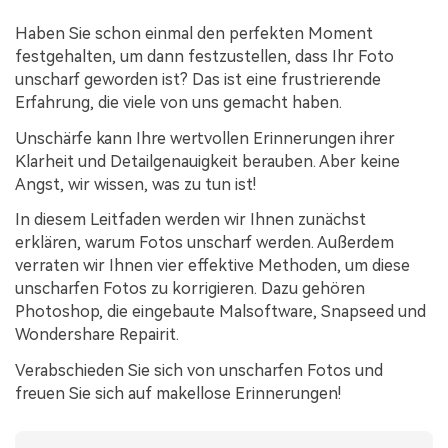
Audiodateien.
Guide & Support
Haben Sie schon einmal den perfekten Moment
festgehalten, um dann festzustellen, dass Ihr Foto
Repairit für Email
unscharf geworden ist? Das ist eine frustrierende
Mehr Lösungen
Erfahrung, die viele von uns gemacht haben.
Für die nahtlose Reparatur von PST- und OST-
Dateien sowie verlorenen Outlook-E-Mails.
Unschärfe kann Ihre wertvollen Erinnerungen ihrer
Klarheit und Detailgenauigkeit berauben. Aber keine
Angst, wir wissen, was zu tun ist!
In diesem Leitfaden werden wir Ihnen zunächst
erklären, warum Fotos unscharf werden. Außerdem
verraten wir Ihnen vier effektive Methoden, um diese
unscharfen Fotos zu korrigieren. Dazu gehören
Photoshop, die eingebaute Malsoftware, Snapseed und
Wondershare Repairit.
Verabschieden Sie sich von unscharfen Fotos und
freuen Sie sich auf makellose Erinnerungen!