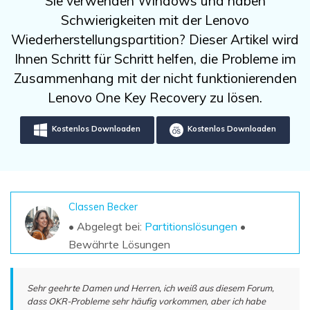
Sie verwenden Windows und haben
DOWNLOAD
Sign In
Unbegrenzte Daten vom Mac-System
Schwierigkeiten mit der Lenovo
wiederherstellen
Aktuelles Thema
Datenverlust-Szenarien
Wiederherstellungspartition? Dieser Artikel wird
Kostenlos Testen
search
Ihnen Schritt für Schritt helfen, die Probleme im
Zusammenhang mit der nicht funktionierenden
ALLE FUNKTIONEN ENTDECKEN
Lenovo One Key Recovery zu lösen.
Recoverit kostenlos
Kostenlos Downloaden
Kostenlos Downloaden
Verlorene/gel?schte Daten kostenlos
wiederherstellen
Kostenlos Testen
Classen Becker
• Abgelegt bei:
Partitionslösungen
•
Weitere Produkte
Bewährte Lösungen
Repairit - Datenreparatur
UBackit - Datensicherung
Sehr geehrte Damen und Herren, ich weiß aus diesem Forum,
dass OKR-Probleme sehr häufig vorkommen, aber ich habe