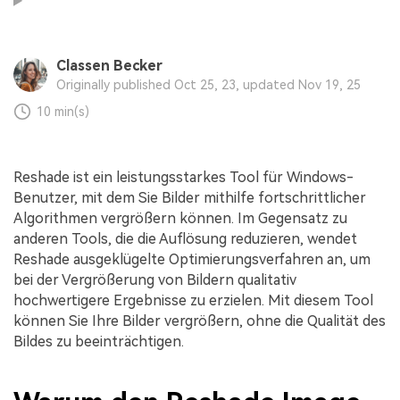
Audiodateien.
Guide & Support
Repairit für Email
Classen Becker
Mehr Lösungen
Originally published Oct 25, 23, updated Nov 19, 25
Für die nahtlose Reparatur von PST- und OST-
Dateien sowie verlorenen Outlook-E-Mails.
10 min(s)
Reshade ist ein leistungsstarkes Tool für Windows-
Benutzer, mit dem Sie Bilder mithilfe fortschrittlicher
Algorithmen vergrößern können. Im Gegensatz zu
anderen Tools, die die Auflösung reduzieren, wendet
Reshade ausgeklügelte Optimierungsverfahren an, um
bei der Vergrößerung von Bildern qualitativ
hochwertigere Ergebnisse zu erzielen. Mit diesem Tool
können Sie Ihre Bilder vergrößern, ohne die Qualität des
Bildes zu beeinträchtigen.