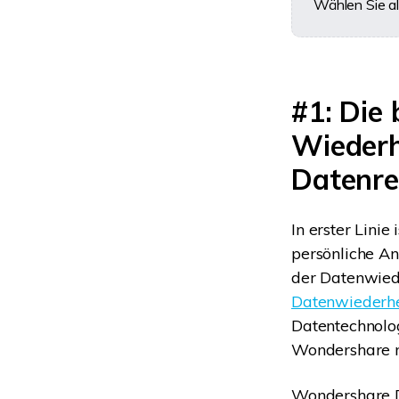
Wählen Sie al
#1: Die 
Wiederh
Datenre
In erster Lini
persönliche An
der Datenwiede
Datenwiederhe
Datentechnolog
Wondershare m
Wondershare D