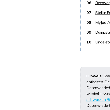
06
Recover
07
Stellar 
08
MyJad A
09
Dumpste
10
Undelet
Hinweis:
Sowo
enthalten. De
Datenwiederhe
wiederherzust
schwarzen Bi
Datenwiederhe