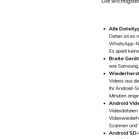
Die wichtigste
Alle Dateity
Daten ist es 
WhatsApp-Nac
Es spielt kein
Breite Gerät
wie Samsung, 
Wiederherst
Videos aus de
Ihr Android-
Minuten angez
Android Vid
Videodateien 
Videowiederhe
Scannen und W
Android SD-