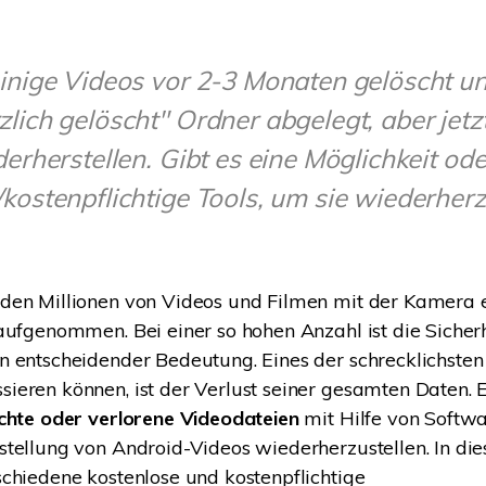
Wiederherstellung
Wiederherstellung
Alle Produkte ansehen
ZIP-
PPT-
Wiederherstellung
Wiederherstellung
inige Videos vor 2-3 Monaten gelöscht un
lich gelöscht" Ordner abgelegt, aber jet
Email-
PDF-
Wiederherstellung
Wiederherstellung
derherstellen. Gibt es eine Möglichkeit ode
kostenpflichtige Tools, um sie wiederherz
ALLE FUNKTIONEN ENTDECKEN
den Millionen von Videos und Filmen mit der Kamera 
aufgenommen. Bei einer so hohen Anzahl ist die Sicherh
 entscheidender Bedeutung. Eines der schrecklichsten 
eren können, ist der Verlust seiner gesamten Daten. E
chte oder verlorene Videodateien
mit Hilfe von Softw
tellung von Android-Videos wiederherzustellen. In die
chiedene kostenlose und kostenpflichtige