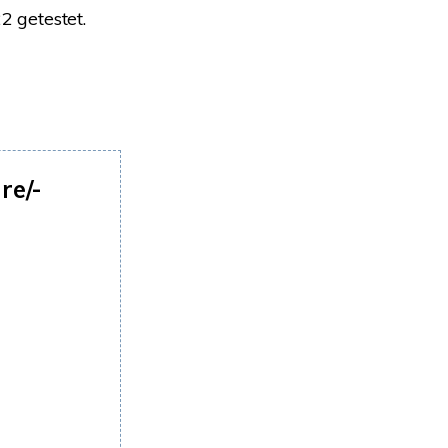
2 getestet.
re/-