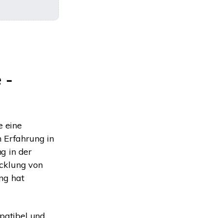
 -
e eine
n Erfahrung in
g in der
icklung von
ng hat
patibel und