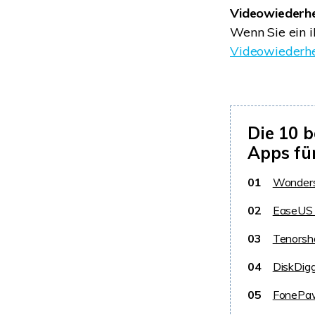
Videowiederhe
Wenn Sie ein i
Videowiederhe
Die 10 
Apps fü
01
Wonders
02
EaseUS 
03
Tenorsha
04
DiskDigg
05
FonePaw