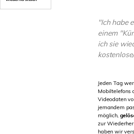
NAS-Datenrettung
Mac-Papierkorb-Wiederherstellung
Neu
"Ich habe e
einem "Kürz
ich sie wie
kostenlose/
Jeden Tag wer
Mobiltelefons 
Videodaten von
jemandem passi
möglich,
gelös
zur Wiederhers
haben wir vers