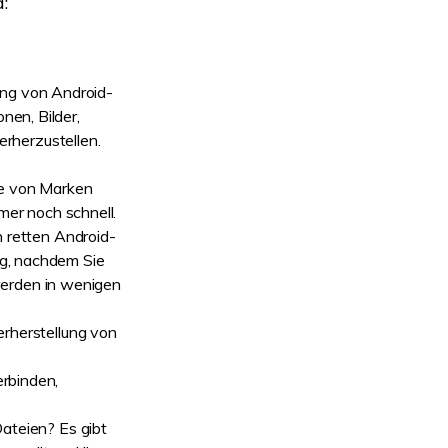
:
ung von Android-
nen, Bilder,
rherzustellen.
te von Marken
mer noch schnell.
 retten Android-
ng, nachdem Sie
erden in wenigen
rherstellung von
erbinden,
ateien? Es gibt