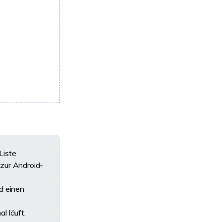
Liste
zur Android-
d einen
l läuft.