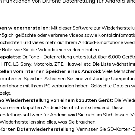
n Funktionen von Dr.Fone Datenrettung für Android sind
pen wiederherstellen:
Mit dieser Software zur Wiederherstell
möglich, gelöschte oder verlorene Videos sowie Kontaktinformatio
hrichten und vieles mehr auf Ihrem Android-Smartphone wiede
e Rolle, wie Sie die Videodateien verloren haben.
epalette:
Dr.Fone - Datenrettung unterstützt über 6.000 Gerä
HTC, LG, Sony, Motorola, ZTE, Huawei, etc. Die Liste wächst im
ellen vom internen Speicher eines Android:
Viele Menschen
m internen Speicher. Aktivieren Sie eine vollständige Überprüfu
Smartphone mit Ihrem PC verbunden haben. Gelöschte Dateien w
eigt.
eo Wiederherstellung von einem kaputten Gerät:
Die Wiede
von einem kaputten Android-Gerät ist entscheidend. Diese
rstellungssoftware für Android wird Sie nicht im Stich lassen. V
iederherstellen sind alles, was Sie brauchen.
Karten Datenwiederherstellung:
Vermissen Sie SD-Karten-D