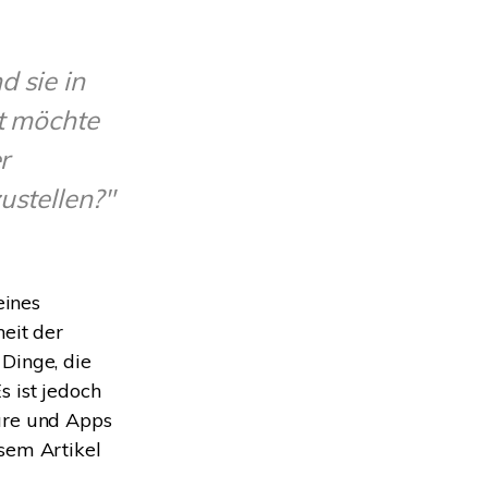
Systemwiederherstellung
wiederherstellen
Formatierte Festplatte
Wiederherstellung nach
wiederherstellen
Werkseinstellung
d sie in
zt möchte
RAID
RAW-Festplatten-
Datenrettung
Werkseinstellung
Neu
r
ustellen?"
eines
eit der
Dinge, die
s ist jedoch
are und Apps
sem Artikel