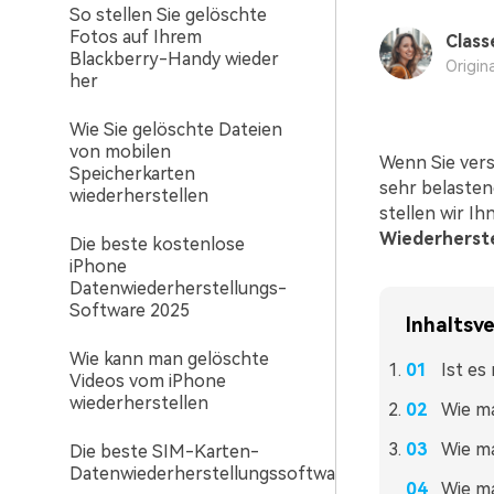
So stellen Sie gelöschte
Fotos auf Ihrem
Class
Blackberry-Handy wieder
Origin
her
Wie Sie gelöschte Dateien
von mobilen
Wenn Sie verse
Speicherkarten
sehr belastend
wiederherstellen
stellen wir I
Wiederherste
Die beste kostenlose
iPhone
Datenwiederherstellungs-
Software 2025
Inhaltsve
Wie kann man gelöschte
Ist es
Videos vom iPhone
wiederherstellen
Wie ma
Wie ma
Die beste SIM-Karten-
Datenwiederherstellungssoftware
Wie ma