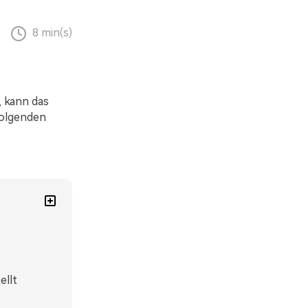
8 min(s)
, kann das
 Folgenden
ellt