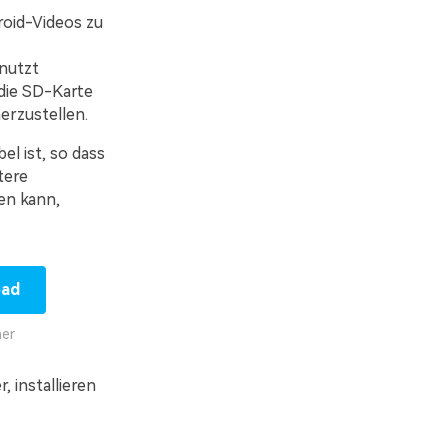
roid-Videos zu
nutzt
die SD-Karte
erzustellen.
l ist, so dass
tere
en kann,
oad
her
 installieren