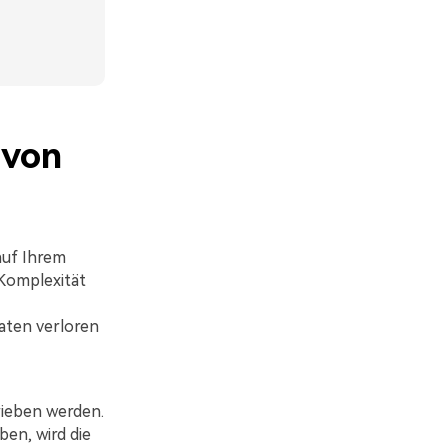
 von
auf Ihrem
Komplexität
aten verloren
rieben werden.
en, wird die