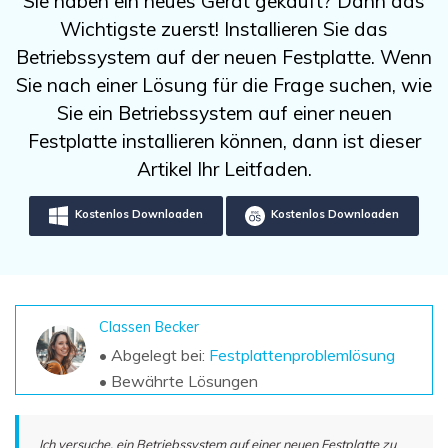
Sie haben ein neues Gerät gekauft? Dann das
DOWNLOAD
Sign In
Unbegrenzte Daten vom Mac-System
Wichtigste zuerst! Installieren Sie das
wiederherstellen
Aktuelles Thema
Datenverlust-Szenarien
Betriebssystem auf der neuen Festplatte. Wenn
Kostenlos Testen
search
Sie nach einer Lösung für die Frage suchen, wie
Sie ein Betriebssystem auf einer neuen
ALLE FUNKTIONEN ENTDECKEN
Festplatte installieren können, dann ist dieser
Recoverit kostenlos
Artikel Ihr Leitfaden.
Verlorene/gel?schte Daten kostenlos
wiederherstellen
Kostenlos Downloaden
Kostenlos Downloaden
Kostenlos Testen
Classen Becker
Weitere Produkte
• Abgelegt bei:
Festplattenproblemlösung
• Bewährte Lösungen
Repairit - Datenreparatur
UBackit - Datensicherung
Ich versuche, ein Betriebssystem auf einer neuen Festplatte zu