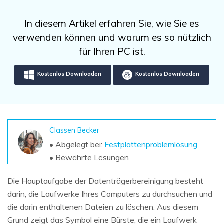
DOWNLOAD
Sign In
Unbegrenzte Daten vom Mac-System
wiederherstellen
Aktuelles Thema
In diesem Artikel erfahren Sie, wie Sie es
Datenverlust-Szenarien
Kostenlos Testen
verwenden können und warum es so nützlich
search
für Ihren PC ist.
ALLE FUNKTIONEN ENTDECKEN
Kostenlos Downloaden
Kostenlos Downloaden
Recoverit kostenlos
Verlorene/gel?schte Daten kostenlos
wiederherstellen
Kostenlos Testen
Classen Becker
• Abgelegt bei:
Festplattenproblemlösung
• Bewährte Lösungen
Weitere Produkte
Die Hauptaufgabe der Datenträgerbereinigung besteht
Repairit - Datenreparatur
darin, die Laufwerke Ihres Computers zu durchsuchen und
die darin enthaltenen Dateien zu löschen. Aus diesem
UBackit - Datensicherung
Grund zeigt das Symbol eine Bürste, die ein Laufwerk